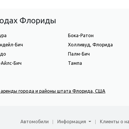
ородах Флориды
ура
Бока-Ратон
ндейл-Бич
Холливуд, Флорида
ндо
Палм-Бич
-Айлс-Бич
Тампа
я аренды города и районы штата Флорида, США
Автомобили
Информация
Клиенты о н