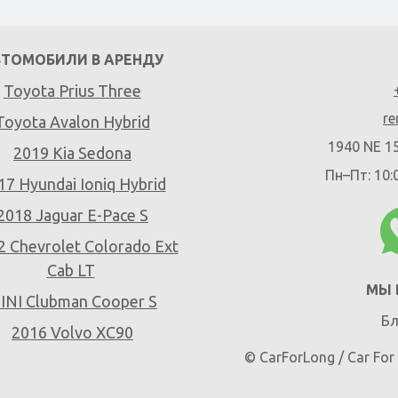
ВТОМОБИЛИ В АРЕНДУ
Toyota Prius Three
re
Toyota Avalon Hybrid
1940 NE 15
2019 Kia Sedona
Пн–Пт: 10:
17 Hyundai Ioniq Hybrid
2018 Jaguar E-Pace S
2 Chevrolet Colorado Ext
Cab LT
МЫ 
INI Clubman Cooper S
Бл
2016 Volvo XC90
© CarForLong / Car Fo