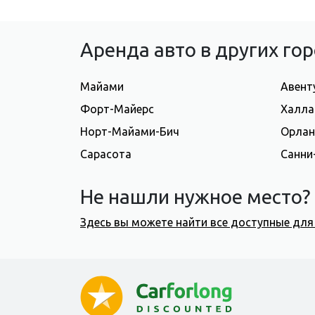
Аренда авто в других г
Майами
Авент
Форт-Майерс
Халла
Норт-Майами-Бич
Орла
Сарасота
Санни
Не нашли нужное место?
Здесь вы можете найти все доступные дл