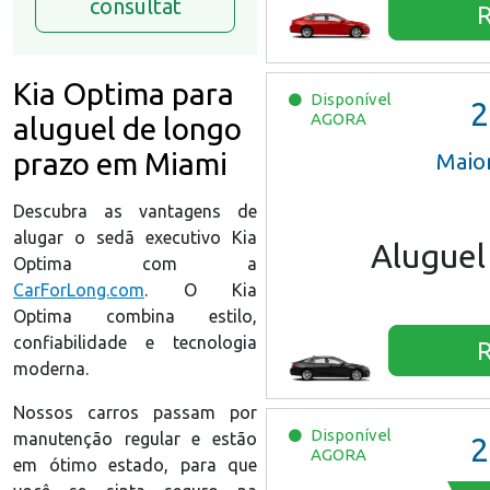
consultat
R
Kia Optima para
Disponível
2
AGORA
aluguel de longo
prazo em Miami
Maio
Descubra as vantagens de
alugar o sedã executivo Kia
Aluguel
Optima com a
CarForLong.com
. O Kia
Optima combina estilo,
confiabilidade e tecnologia
R
moderna.
Nossos carros passam por
Disponível
manutenção regular e estão
2
AGORA
em ótimo estado, para que