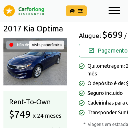
2017 Kia Optima
$699
Aluguel
/
Não disponível
Vista panorâmica
Pagamento 
Quilometragem: 2
mês
O depósito é de: 
Seguro incluído
Rent-To-Own
Cadeirinhas para c
$749
Transponder SunP
x 24 meses
*
viagens em estrad