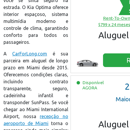
você se sinta seguro na
estrada. O Kia Optima oferece
interior espaçoso, sistema
Rent-To-Ow
multimídia moderno e
$799 x 24 mese
controle de clima, garantindo
Aluguel
conforto para todos os
passageiros.
A
CarForLong.com
é sua
R
parceira em aluguel de longo
prazo em Miami desde 2015.
Oferecemos condições claras,
incluindo contrato
Disponível
2
AGORA
transparente, seguro,
cadeirinha infantil e
Maio
transponder SunPass. Se você
chegar ao Miami International
Airport, nossa
recepção no
Aluguel
aeroporto de Miami
torna o