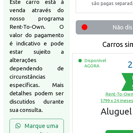
Este carro está à
são pagas separa
venda através do
nosso programa
Rent-To-Own. O
Não dis
valor do pagamento
é indicativo e pode
Carros si
estar sujeito a
alterações
Disponível
2
AGORA
dependendo de
circunstâncias
específicas. Mais
detalhes podem ser
Rent-To-Ow
$799 x 24 mese
discutidos durante
Aluguel
sua consulta.
Marque uma