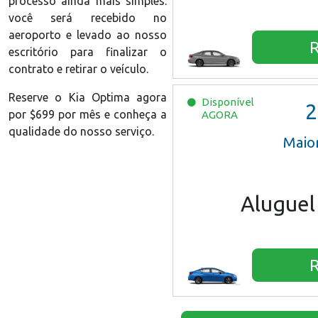
processo ainda mais simples:
você será recebido no
aeroporto e levado ao nosso
R
escritório para finalizar o
contrato e retirar o veículo.
Reserve o Kia Optima agora
Disponível
2
por $699 por mês e conheça a
AGORA
qualidade do nosso serviço.
Maio
Aluguel
R