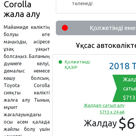
Corolla
төленеді
жалға алу
Майамиде көліктің
Қолжетімді еме
болуы өте
маңызды, әсіресе
Ұқсас автокөлікт
ұзақ уақыт
болсаңыз. Баланың
Қолжетімді
дүниеге келуі,
2018
Toy
ҚАЗІР
демалыс немесе
көшу болсын,
Жалд
Toyota Corolla
саты
сияқты көлікті
$713 
жалға алу Тынық
Жалдап-сатып алу
мұхит
$713 x 24 ай
жағалауындағы
$6
Жалдау
осы әсем қалада
жайлы болу үшін