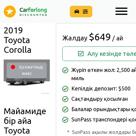
2019
$649
Жалдау
/ ай
Toyota
Corolla
Алу кезінде төл
Қолжетімді
Жүріп өткен жол: 2,500 а
емес
миль
Кепілдік депозит: $500
Сақтандыру қосылған
Балалар орындықтары қ
Майамиде
бір айға
SunPass транспондері қо
Toyota
*
SunPass ақылы жолдары б