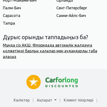
Норт-Майами-Бич
Орландо
Палм-Бич
Сент-Питерсберг
Сарасота
Санни-Айлс-Бич
Tampa
Дұрыс орынды таппадыңыз ба?
Мұнда сіз АҚШ, Флоридада автокөлік жалдауға
қолжетімді барлық қалалар мен аудандарды таба
аласыз
Көліктер
Ақпарат
Клиент пікірлері