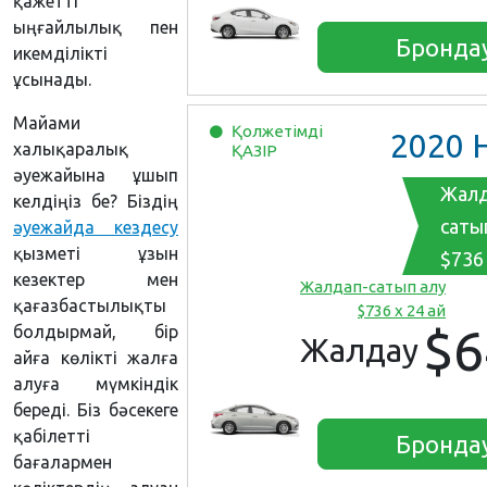
қажетті
ыңғайлылық пен
Бронда
икемділікті
ұсынады.
Майами
Қолжетімді
2020
Hyun
халықаралық
ҚАЗІР
әуежайына ұшып
Жалд
келдіңіз бе? Біздің
саты
әуежайда кездесу
қызметі ұзын
$736 
кезектер мен
Жалдап-сатып алу
қағазбастылықты
$736 x 24 ай
$6
болдырмай, бір
Жалдау
айға көлікті жалға
алуға мүмкіндік
береді. Біз бәсекеге
қабілетті
Бронда
бағалармен