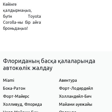
Кейінге
қалдырмаңыз,
бүгін Toyota
Corolla-ны бір айға
броньдаңыз!
Флориданың басқа қалаларында
автокөлік жалдау
Miami
Авентура
Бока-Ратон
Форт-Лодердейл
Форт-Майерс
Холландейл-Бич
Холливуд, Флорида
Майами әуежайы