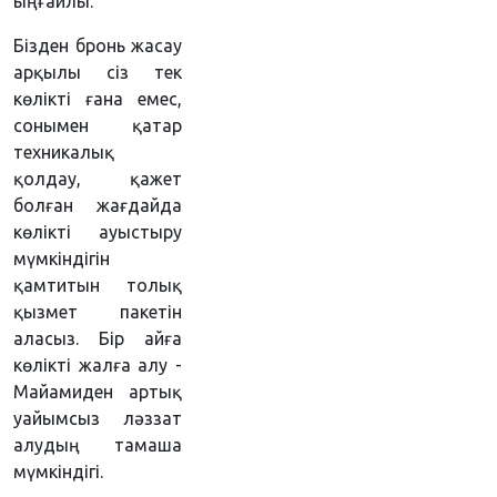
ыңғайлы.
Бізден бронь жасау
арқылы сіз тек
көлікті ғана емес,
сонымен қатар
техникалық
қолдау, қажет
болған жағдайда
көлікті ауыстыру
мүмкіндігін
қамтитын толық
қызмет пакетін
аласыз. Бір айға
көлікті жалға алу -
Майамиден артық
уайымсыз ләззат
алудың тамаша
мүмкіндігі.