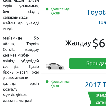
көліктердің алуан
түрін ұсынамыз,
Қолжетімді
Toyota Prius
бұл сіздің
ҚАЗІР
сапарыңызды
То
жайлы әрі үнемді
етеді.
Майамиде бір
$6
Жалдау
айлық Toyota
Corolla жалдау
қызметімізбен
өзіңізді үйдегідей
Бронда
сезініңіз. Қазір
бронь жасап, осы
динамикалық
Қолжетімді
2017
Toyo
қалада еркін
ҚАЗІР
қозғалу
мүмкіндігінен
Жалд
ләззат алыңыз!
саты