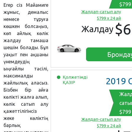
$799 
Егер сіз Майамиге
Жалдап-сатып алу
жұмыс, демалыс
$799 x 24 ай
немесе тұруға
$6
көшкен болсаңыз,
Жалдау
көп айлық көлік
жалдау тамаша
шешім болады. Бұл
Бронда
уақыт пен ақшаны
үнемдеудің
ыңғайлы тәсілі,
максималды
Қолжетімді
2019
Chevr
ҚАЗІР
жайлылық аласыз.
Бізбен бір айға
Жалд
көлікті жалға алып,
саты
көлік сатып алу
қажеттілігінсіз
$799 
жеке көліктің
Жалдап-сатып алу
барлық
$799 x 24 ай