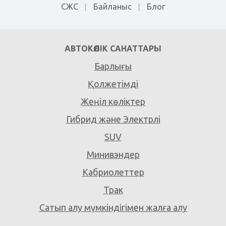
СЖС
Байланыс
Блог
АВТОКӨЛІК САНАТТАРЫ
Барлығы
Қолжетімді
Жеңіл көліктер
Гибрид және Электрлі
SUV
Минивэндер
Кабриолеттер
Трак
Сатып алу мүмкіндігімен жалға алу