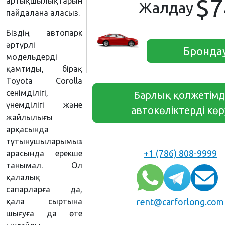
$7
артықшылықтарын
Жалдау
пайдалана аласыз.
Біздің автопарк
әртүрлі
Бронда
модельдерді
қамтиды, бірақ
Toyota Corolla
сенімділігі,
Барлық қолжетімд
үнемділігі және
автокөліктерді көр
жайлылығы
арқасында
тұтынушыларымыз
+1 (786) 808-9999
арасында ерекше
танымал. Ол
қалалық
сапарларға да,
қала сыртына
rent@carforlong.com
шығуға да өте