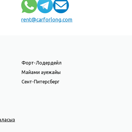
rent@carforlong.com
Форт-Лодердейл
Майами әуежайы
Сент-Питерсберг
аласыз