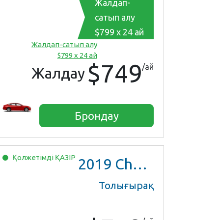
Жалдап-
сатып алу
$799 x 24 ай
Жалдап-сатып алу
$799 x 24 ай
$749
/ай
Жалдау
Брондау
Қолжетімді
ҚАЗІР
2019
Chevrolet Malibu
Толығырақ