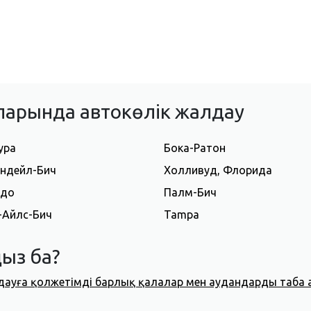
ларында автокөлік жалдау
ура
Бока-Ратон
ндейл-Бич
Холливуд, Флорида
ндо
Палм-Бич
-Айлс-Бич
Tampa
ыз ба?
дауға қолжетімді барлық қалалар мен аудандарды таба 