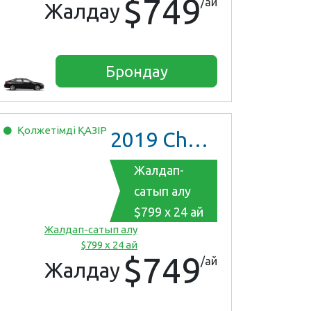
$749
/ай
Жалдау
Брондау
Қолжетімді
ҚАЗІР
2019
Chevrolet Malibu
Жалдап-
сатып алу
$799 x 24 ай
Жалдап-сатып алу
$799 x 24 ай
$749
/ай
Жалдау