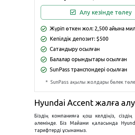
Алу кезінде төлеу
Жүріп өткен жол: 2,500 айына ми
Кепілдік депозит: $500
Сақтандыру қосылған
Балалар орындықтары қосылған
SunPass транспондері қосылған
*
SunPass ақылы жолдары бөлек төле
Hyundai Accent жалға ал
Біздің компанияға қош келдіңіз, сіздің
әлемінде. Біз Майами қаласында Hyund
тарифтерді ұсынамыз.