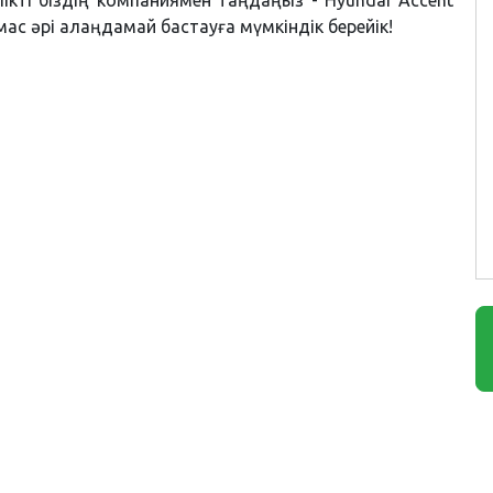
 әрі алаңдамай бастауға мүмкіндік берейік!