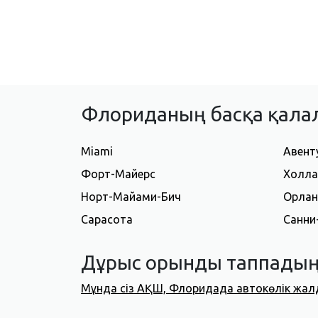
Флориданың басқа қала
Miami
Авент
Форт-Майерс
Холла
Норт-Майами-Бич
Орла
Сарасота
Санни
Дұрыс орынды таппадың
Мұнда сіз АҚШ, Флоридада автокөлік жал