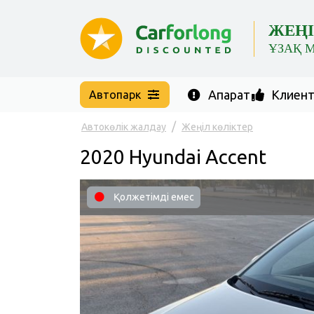
ЖЕҢІ
ҰЗАҚ 
Ақпарат
Клиент 
Автопарк
Автокөлік жалдау
Жеңіл көліктер
2020 Hyundai Accent
Қолжетімді емес