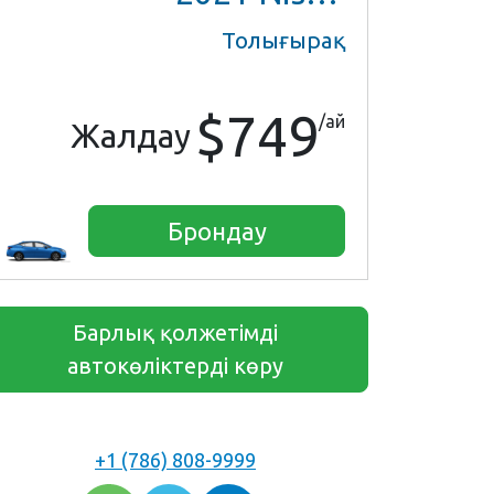
Толығырақ
$749
/ай
Жалдау
Брондау
Барлық қолжетімді
автокөліктерді көру
+1 (786) 808-9999