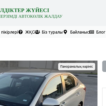
ЛДІКТЕР ЖҮЙЕСІ
МЕРЗІМДІ АВТОКӨЛІК ЖАЛДАУ
пікірлері
ЖҚС
Біз туралы
Байланыс
Блог
Панорамалық көрініс