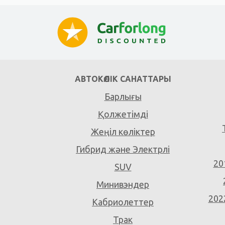
АВТОКӨЛІК САНАТТАРЫ
Барлығы
Қолжетімді
Жеңіл көліктер
Гибрид және Электрлі
20
SUV
Минивэндер
202
Кабриолеттер
Трак