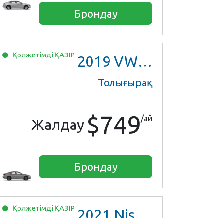
Брондау
Қолжетімді
ҚАЗІР
2019
VW Jetta
Толығырақ
$749
/ай
Жалдау
Брондау
Қолжетімді
ҚАЗІР
2021
Nissan Versa SV