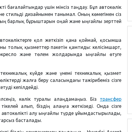
кті бағалайтындар үшін мінсіз таңдау. Бұл автокөлік
әне стильді дизайнымен танымал. Оның көмегімен сіз
ың барлық бұрыштарын оңай және ыңғайлы зерттей
автокөліктерге қол жеткізіп қана қоймай, қосымша
ы толық қызметтер пакетін қамтиды: келісімшарт,
втокресло және төлем жолдарында ыңғайлы өтуге
 техникалық күйде және үнемі техникалық қызмет
өліктерді жалға беру саласындағы тәжірибеміз сізге
етуді кепілдейді.
 келсеңіз, көлік туралы алаңдамаңыз. Біз
трансфер
тікелей алып, біздің алаңға жеткізеді. Онда сізге
е автокөлікті алу ыңғайлы түрде ұйымдастырылады,
арсыз басталады.
ікті біздің компаниямен таңдаңыз - Hyundai Accent