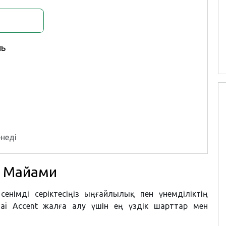
ль
неді
у Майами
 сенімді серіктесіңіз ыңғайлылық пен үнемділіктің
ai Accent жалға алу үшін ең үздік шарттар мен