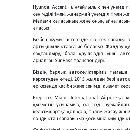
Hyundai Accent - ыңғайлылық пен үнемділі
сенімділігімен, жанармай үнемділігімен ж
Майами қаласының және оның айналасын
аласыз.
Бізбен жұмыс істегенде сіз тек сапалы 
артықшылықтарға ие боласыз. Жалдау құн
сақтандыру, бала қауіпсіздігі үшін а
арналған SunPass транспондері.
Біздің барлық автокөліктеріміз тамаша
көрсетуден өтеді. 2015 жылдан бері авток
әр кезеңде кәсіби және сенімді қызмет көрс
Егер сіз Miami International Airport-қа
қызметін ұсынамыз, ол сізді әуежайдан 
келісімшартқа қол қою, төлем жасау жән
сондықтан сапарыңыз қосымша қиындықт
Сенімділікті, ыңғайлылықты және үнемділ