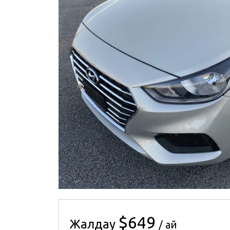
$649
Жалдау
/ ай