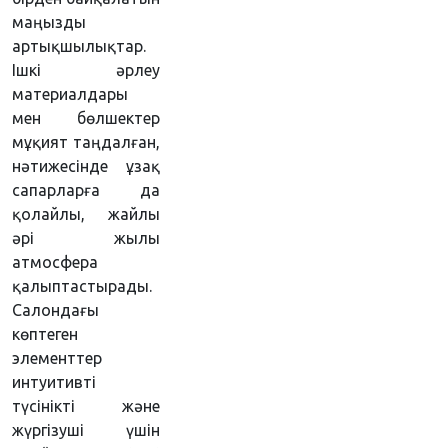
маңызды
артықшылықтар.
Ішкі әрлеу
материалдары
мен бөлшектер
мұқият таңдалған,
нәтижесінде ұзақ
сапарларға да
қолайлы, жайлы
әрі жылы
атмосфера
қалыптастырады.
Салондағы
көптеген
элементтер
интуитивті
түсінікті және
жүргізуші үшін