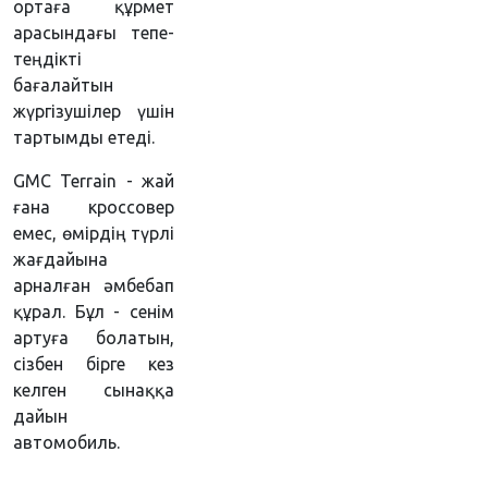
ортаға құрмет
арасындағы тепе-
теңдікті
бағалайтын
жүргізушілер үшін
тартымды етеді.
GMC Terrain - жай
ғана кроссовер
емес, өмірдің түрлі
жағдайына
арналған әмбебап
құрал. Бұл - сенім
артуға болатын,
сізбен бірге кез
келген сынаққа
дайын
автомобиль.