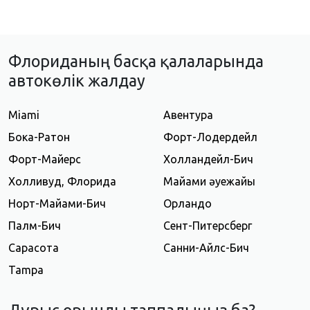
Флориданың басқа қалаларында
автокөлік жалдау
Miami
Авентура
Бока-Ратон
Форт-Лодердейл
Форт-Майерс
Холландейл-Бич
Холливуд, Флорида
Майами әуежайы
Норт-Майами-Бич
Орландо
Палм-Бич
Сент-Питерсберг
Сарасота
Санни-Айлс-Бич
Tampa