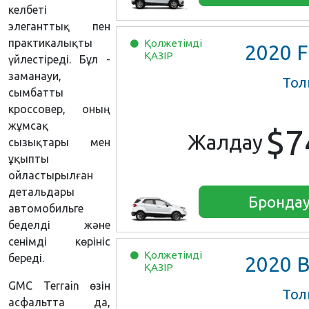
келбеті
элеганттық пен
практикалықты
Қолжетімді
2020
Ford E
ҚАЗІР
үйлестіреді. Бұл -
заманауи,
Тол
сымбатты
кроссовер, оның
жұмсақ
$7
Жалдау
сызықтары мен
ұқыпты
ойластырылған
детальдары
Бронда
автомобильге
беделді және
сенімді көрініс
Қолжетімді
береді.
2020
Buick En
ҚАЗІР
GMC Terrain өзін
Тол
асфальтта да,