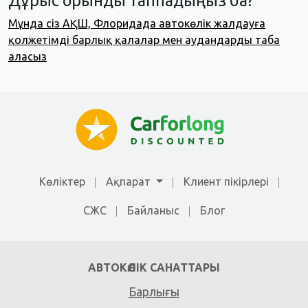
Дұрыс орынды таппадыңыз ба?
Мұнда сіз АҚШ, Флоридада автокөлік жалдауға
қолжетімді барлық қалалар мен аудандарды таба
аласыз
Көліктер
Ақпарат
Клиент пікірлері
СЖС
Байланыс
Блог
АВТОКӨЛІК САНАТТАРЫ
Барлығы