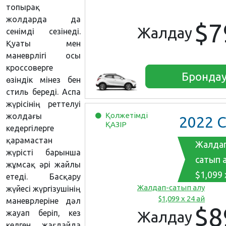
топырақ
жолдарда да
$7
Жалдау
сенімді сезінеді.
Қуаты мен
маневрлігі осы
кроссоверге
Бронда
өзіндік мінез бен
стиль береді. Аспа
жүрісінің реттелуі
Қолжетімді
жолдағы
2022
Chevrol
ҚАЗІР
кедергілерге
қарамастан
Жалда
жүрісті барынша
сатып 
жұмсақ әрі жайлы
$1,099 
етеді. Басқару
Жалдап-сатып алу
жүйесі жүргізушінің
$1,099 x 24 ай
маневрлеріне дәл
$8
жауап беріп, кез
Жалдау
келген жағдайда