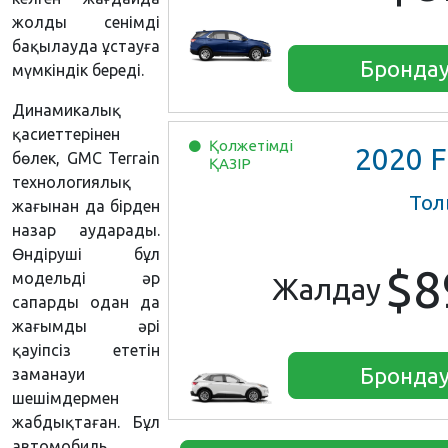
жолды сенімді
бақылауда ұстауға
Бронда
мүмкіндік береді.
Динамикалық
қасиеттерінен
Қолжетімді
2020
Ford E
бөлек, GMC Terrain
ҚАЗІР
технологиялық
Тол
жағынан да бірден
назар аударады.
Өндіруші бұл
$8
модельді әр
Жалдау
сапарды одан да
жағымды әрі
қауіпсіз ететін
Бронда
заманауи
шешімдермен
жабдықтаған. Бұл
автомобиль