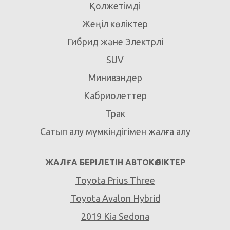
Қолжетімді
Жеңіл көліктер
Гибрид және Электрлі
SUV
Минивэндер
Кабриолеттер
Трак
Сатып алу мүмкіндігімен жалға алу
ЖАЛҒА БЕРІЛЕТІН АВТОКӨЛІКТЕР
Toyota Prius Three
Toyota Avalon Hybrid
2019 Kia Sedona