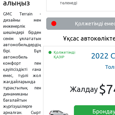
алыңыз
төленеді
GMC Terrain -
дизайны мен
Қолжетімді еме
инженерлік
шешімдері бірден
Ұқсас автокөлікт
сенім ұялататын
автомобильдердің
бірі. Бұл
Қолжетімді
2022
Chevrol
автомобиль
ҚАЗІР
комфорт пен
Тол
қауіпсіздікті ғана
емес, түрлі жол
жағдайларында
$7
Жалдау
тұрақтылық пен
динамиканы
бағалайтын
жүргізушілерге
Бронда
арналған. Сырт