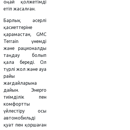
оңай қолжетімді
етіп жасалған.
Барлық әсерлі
қасиеттеріне
қарамастан, GMC
Terrain үнемді
және рационалды
таңдау болып
қала береді. Ол
түрлі жол және ауа
райы
жағдайларына
дайын. Энерго
тиімділік пен
комфортты
үйлестіру осы
автомобильді
қуат пен қоршаған