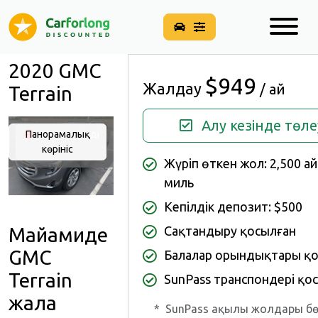
2020 GMC
$949
Жалдау
/ ай
Terrain
Алу кезінде төле
Панорамалық
Қолжетімді
көрініс
емес
Жүріп өткен жол: 2,500 а
миль
Кепілдік депозит: $500
Майамиде
Сақтандыру қосылған
GMC
Балалар орындықтары қо
Terrain
SunPass транспондері қо
жалға
*
SunPass ақылы жолдары б