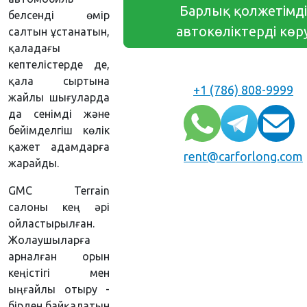
Барлық қолжетімді
белсенді өмір
автокөліктерді көр
салтын ұстанатын,
қаладағы
кептелістерде де,
қала сыртына
+1 (786) 808-9999
жайлы шығуларда
да сенімді және
бейімделгіш көлік
қажет адамдарға
rent@carforlong.com
жарайды.
GMC Terrain
салоны кең әрі
ойластырылған.
Жолаушыларға
арналған орын
кеңістігі мен
ыңғайлы отыру -
бірден байқалатын