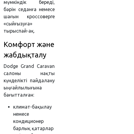
мүмкіндік береді,
бәрін седанға немесе
шағын кроссоверге
«сыйғызуға»
тырыспай-ақ.
Комфорт және
жабдықталу
Dodge Grand Caravan
салоны нақты
күнделікті пайдалану
ыңғайлылығына
бағытталған:
климат-бақылау
немесе
кондиционер
барлық қатарлар