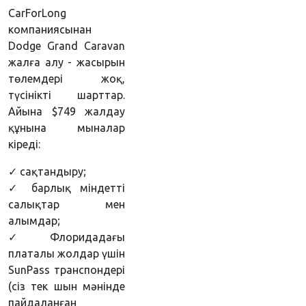
CarForLong
компаниясынан
Dodge Grand Caravan
жалға алу - жасырын
төлемдері жоқ,
түсінікті шарттар.
Айына $749 жалдау
құнына мыналар
кіреді:
✓ сақтандыру;
✓ барлық міндетті
салықтар мен
алымдар;
✓ Флоридадағы
платалы жолдар үшін
SunPass транспондері
(сіз тек шын мәнінде
пайдаланған