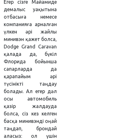
Егер сізге Майамиде
демалыс уақытына
отбасыға немесе
компанияға арналған
үлкен әрі жайлы
минивэн қажет болса,
Dodge Grand Caravan
қалада да, бүкіл
Флорида бойынша
сапарларда да
қарапайым әрі
түсінікті таңдау
болады. Ал егер дәл
осы автомобиль
қазір жалдауда
болса, сіз кез келген
басқа минивэнді оңай
таңдап, брондай
аласыз: ол үшін