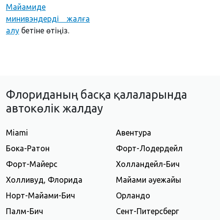
Майамиде
минивэндерді жалға
алу
бетіне өтіңіз.
Флориданың басқа қалаларында
автокөлік жалдау
Miami
Авентура
Бока-Ратон
Форт-Лодердейл
Форт-Майерс
Холландейл-Бич
Холливуд, Флорида
Майами әуежайы
Норт-Майами-Бич
Орландо
Палм-Бич
Сент-Питерсберг