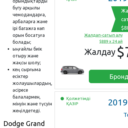
орындықтарды
бүгу арқылы
Жа
чемодандарға,
са
арбаларға және
$8
ірі багажға көп
Жалдап-сатып алу
орын босатуға
$889 x 24 ай
болады;
$
ыңғайлы биік
Жалдау
отыру және
жақсы шолу;
кең сырғыма
Бронд
есіктер
жолаушылардың,
әсіресе
балалармен,
Қолжетімді
2019
ҚАЗІР
мінуін және түсуін
жеңілдетеді.
Т
Dodge Grand