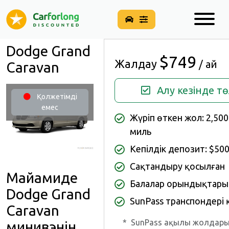
Dodge Grand
$749
Жалдау
/ ай
Caravan
Алу кезінде т
Қолжетімді
емес
Жүріп өткен жол: 2,50
миль
Кепілдік депозит: $50
Сақтандыру қосылған
Майамиде
Балалар орындықтары
Dodge Grand
SunPass транспондері 
Caravan
*
SunPass ақылы жолдары
минивэнін