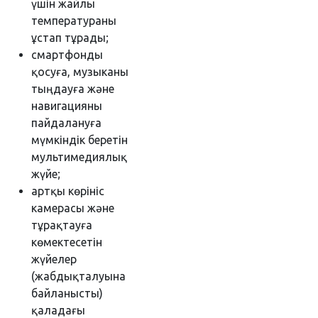
үшін жайлы
температураны
ұстап тұрады;
смартфонды
қосуға, музыканы
тыңдауға және
навигацияны
пайдалануға
мүмкіндік беретін
мультимедиялық
жүйе;
артқы көрініс
камерасы және
тұрақтауға
көмектесетін
жүйелер
(жабдықталуына
байланысты)
қаладағы