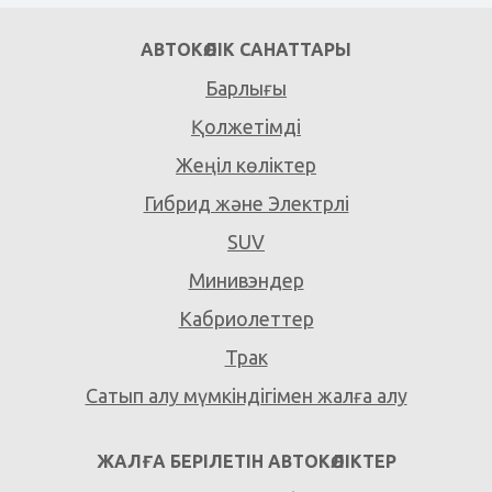
АВТОКӨЛІК САНАТТАРЫ
Барлығы
Қолжетімді
Жеңіл көліктер
Гибрид және Электрлі
SUV
Минивэндер
Кабриолеттер
Трак
Сатып алу мүмкіндігімен жалға алу
ЖАЛҒА БЕРІЛЕТІН АВТОКӨЛІКТЕР