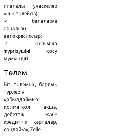
платалы учаскелер
үшін төлейсіз);
✓ балаларға
арналған
автокреслолар;
✓ қосымша
жүргізушіні қосу
мүмкіндігі.
Төлем
Біз төлемнің барлық
түрлерін
қабылдаймыз:
қолма-қол ақша,
дебеттік және
кредиттік карталар,
сондай-ақ Zelle.