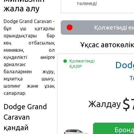
төленеді
жалға алу
Dodge Grand Caravan -
Қолжетімді е
бұл үш қатарлы
орындықтары бар
кең отбасылық
Ұқсас автокөлі
минивэн, ол
күнделікті өмірге
Қолжетімді
Dodge Gran
арналған:
ҚАЗІР
балалармен жүру,
Т
мұхитқа шығу,
шопинг және ұзақ
сапарлар.
$
Жалдау
Dodge Grand
Caravan
қандай
Бронд