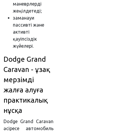
маневрлерді
жеңілдетеді;
заманауи
пассивті және
активті
қауіпсіздік
жүйелері.
Dodge Grand
Caravan - ұзақ
мерзімді
жалға алуға
практикалық
нұсқа
Dodge Grand Caravan
әсіресе автомобиль