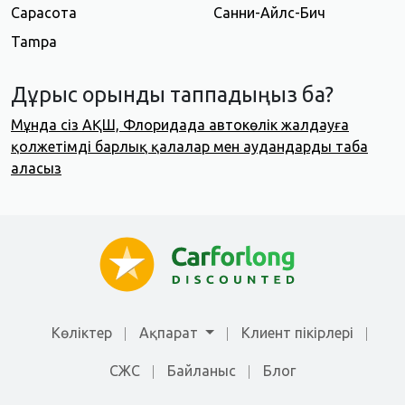
Сарасота
Санни-Айлс-Бич
Tampa
Дұрыс орынды таппадыңыз ба?
Мұнда сіз АҚШ, Флоридада автокөлік жалдауға
қолжетімді барлық қалалар мен аудандарды таба
аласыз
Көліктер
Ақпарат
Клиент пікірлері
СЖС
Байланыс
Блог