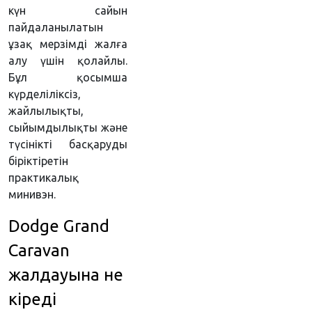
күн сайын
пайдаланылатын
ұзақ мерзімді жалға
алу үшін қолайлы.
Бұл қосымша
күрделіліксіз,
жайлылықты,
сыйымдылықты және
түсінікті басқаруды
біріктіретін
практикалық
минивэн.
Dodge Grand
Caravan
жалдауына не
кіреді