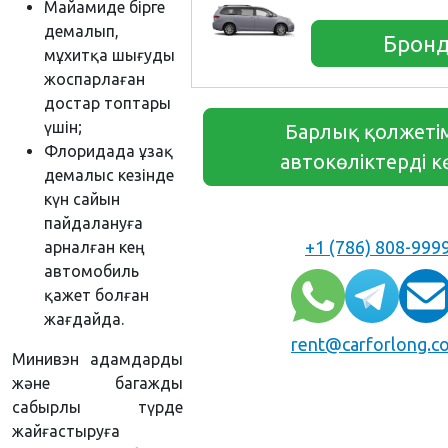
Майамиде бірге
демалып,
Бронд
мұхитқа шығуды
жоспарлаған
достар топтары
үшін;
Барлық қолжеті
Флоридада ұзақ
автокөліктерді к
демалыс кезінде
күн сайын
пайдалануға
+1 (786) 808-999
арналған кең
автомобиль
қажет болған
жағдайда.
rent@carforlong.c
Минивэн адамдарды
және багажды
сабырлы түрде
жайғастыруға