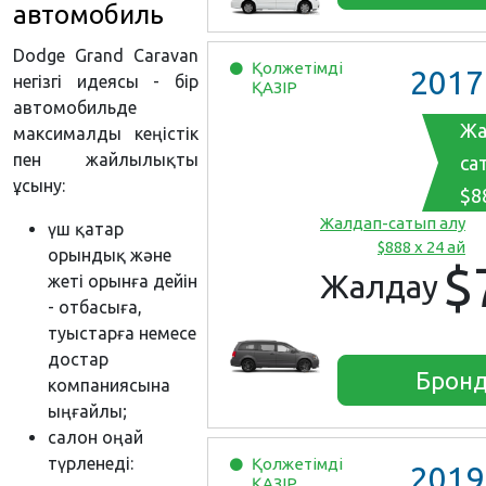
автомобиль
Dodge Grand Caravan
Қолжетімді
2017
негізгі идеясы - бір
ҚАЗІР
автомобильде
Жа
максималды кеңістік
пен жайлылықты
са
ұсыну:
$8
Жалдап-сатып алу
үш қатар
$888 x 24 ай
орындық және
$
Жалдау
жеті орынға дейін
- отбасыға,
туыстарға немесе
достар
Бронд
компаниясына
ыңғайлы;
салон оңай
түрленеді:
Қолжетімді
2019
ҚАЗІР