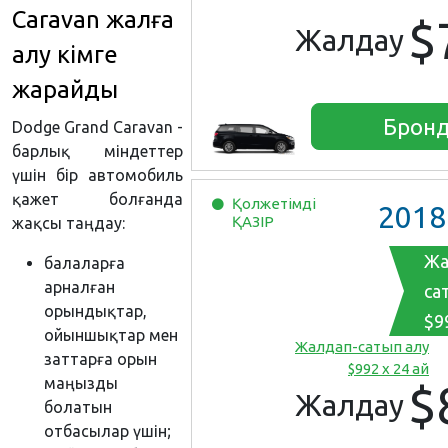
Caravan жалға
$
Жалдау
алу кімге
жарайды
Бронд
Dodge Grand Caravan -
барлық міндеттер
үшін бір автомобиль
қажет болғанда
Қолжетімді
2018
ҚАЗІР
жақсы таңдау:
Жа
балаларға
арналған
са
орындықтар,
$9
ойыншықтар мен
Жалдап-сатып алу
заттарға орын
$992 x 24 ай
маңызды
$
Жалдау
болатын
отбасылар үшін;