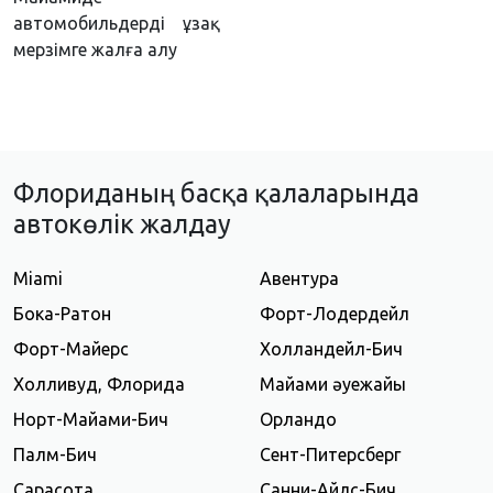
автомобильдерді ұзақ
мерзімге жалға алу
Флориданың басқа қалаларында
автокөлік жалдау
Miami
Авентура
Бока-Ратон
Форт-Лодердейл
Форт-Майерс
Холландейл-Бич
Холливуд, Флорида
Майами әуежайы
Норт-Майами-Бич
Орландо
Палм-Бич
Сент-Питерсберг
Сарасота
Санни-Айлс-Бич