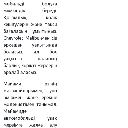
мобильді болуға
мүмкіндік береді.
Қоғамдық көлік
кешігулерін және такси
бағаларын ұмытыңыз.
Chevrolet Malibu-мен сіз
әрқашан уақытында
боласыз, ал бос
уақытта қаланың
барлық көрікті жерлерін
аралай аласыз.
Майами өзінің
жағажайларымен, түнгі
өмірімен және ерекше
мәдениетімен танымал.
Майамиде
автомобильді ұзақ
мерзімге жалға алу