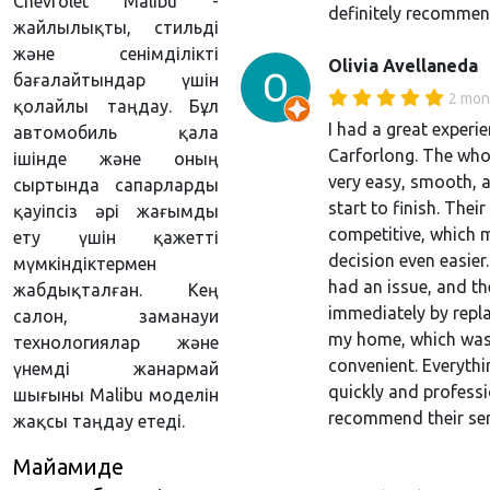
Chevrolet Malibu -
definitely recommen
жайлылықты, стильді
және сенімділікті
Olivia Avellaneda
бағалайтындар үшін
2 mon
қолайлы таңдау. Бұл
I had a great experi
автомобиль қала
Carforlong. The who
ішінде және оның
very easy, smooth, 
сыртында сапарларды
start to finish. Their
қауіпсіз әрі жағымды
competitive, which 
ету үшін қажетті
decision even easier.
мүмкіндіктермен
had an issue, and th
жабдықталған. Кең
immediately by repla
салон, заманауи
my home, which was 
технологиялар және
convenient. Everyth
үнемді жанармай
quickly and professi
шығыны Malibu моделін
recommend their ser
жақсы таңдау етеді.
Майамиде