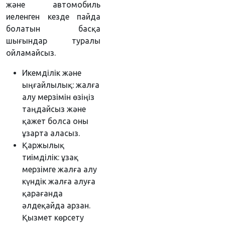
және автомобиль
иеленген кезде пайда
болатын басқа
шығындар туралы
ойламайсыз.
Икемділік және
ыңғайлылық: жалға
алу мерзімін өзіңіз
таңдайсыз және
қажет болса оны
ұзарта аласыз.
Қаржылық
тиімділік: ұзақ
мерзімге жалға алу
күндік жалға алуға
қарағанда
әлдеқайда арзан.
Қызмет көрсету