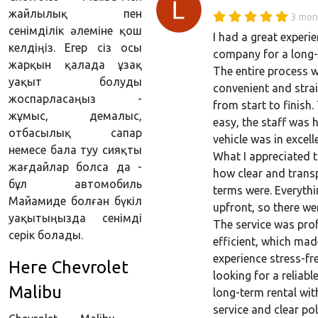
жайлылық пен
3 mon
сенімділік әлеміне қош
I had a great experie
келдіңіз. Егер сіз осы
company for a long-t
жарқын қалада ұзақ
The entire process 
уақыт болуды
convenient and stra
жоспарласаңыз -
from start to finish
жұмыс, демалыс,
easy, the staff was h
отбасылық сапар
vehicle was in excell
немесе бала туу сияқты
What I appreciated 
жағдайлар болса да -
how clear and transp
бұл автомобиль
terms were. Everyth
Майамиде болған бүкіл
upfront, so there we
уақытыңызда сенімді
The service was pro
серік болады.
efficient, which mad
experience stress-fre
Неге Chevrolet
looking for a reliabl
Malibu
long-term rental wi
service and clear pol