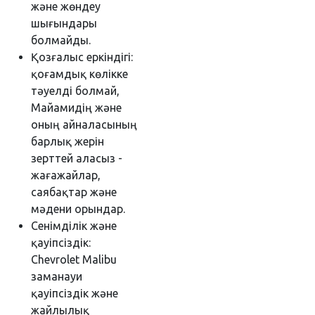
және жөндеу
шығындары
болмайды.
Қозғалыс еркіндігі:
қоғамдық көлікке
тәуелді болмай,
Майамидің және
оның айналасының
барлық жерін
зерттей аласыз -
жағажайлар,
саябақтар және
мәдени орындар.
Сенімділік және
қауіпсіздік:
Chevrolet Malibu
заманауи
қауіпсіздік және
жайлылық