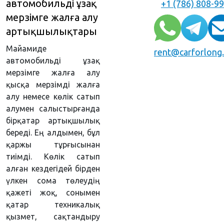
автомобильді ұзақ
+1 (786) 808-9
мерзімге жалға алу
артықшылықтары
Майамиде
rent@carforlong
автомобильді ұзақ
мерзімге жалға алу
қысқа мерзімді жалға
алу немесе көлік сатып
алумен салыстырғанда
бірқатар артықшылық
береді. Ең алдымен, бұл
қаржы тұрғысынан
тиімді. Көлік сатып
алған кездегідей бірден
үлкен сома төлеудің
қажеті жоқ, сонымен
қатар техникалық
қызмет, сақтандыру