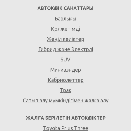
АВТОКӨЛІК САНАТТАРЫ
Барлығы
Қолжетімді
Жеңіл көліктер
Гибрид және Электрлі
SUV
Минивэндер
Кабриолеттер
Трак
Сатып алу мүмкіндігімен жалға алу
ЖАЛҒА БЕРІЛЕТІН АВТОКӨЛІКТЕР
Toyota Prius Three