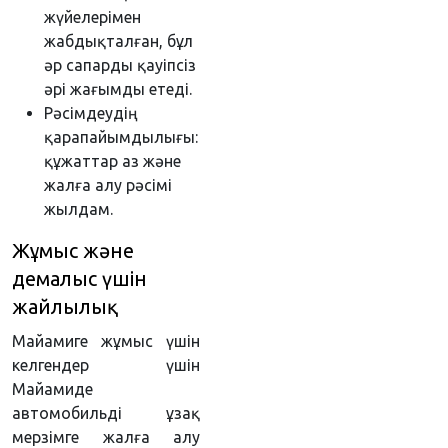
жүйелерімен
жабдықталған, бұл
әр сапарды қауіпсіз
әрі жағымды етеді.
Рәсімдеудің
қарапайымдылығы:
құжаттар аз және
жалға алу рәсімі
жылдам.
Жұмыс және
демалыс үшін
жайлылық
Майамиге жұмыс үшін
келгендер үшін
Майамиде
автомобильді ұзақ
мерзімге жалға алу