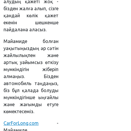
алудың қажеті жоқ -
бізден жалға алып, сізге
қандай көлік қажет
екенін шешкенше
пайдалана аласыз.
Майамиде болған
уақытыңыздың әр сәтін
жайлылықпен және
артық уайымсыз өткізу
мүмкіндігін жіберіп
алмаңыз. Бізден
автомобиль таңдаңыз,
біз бұл қалада болуды
мүмкіндігінше ыңғайлы
және жағымды етуге
көмектесеміз.
CarForLong.com
-
Майамиде