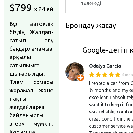
төленеді
$799
x 24 ай
Бұл автокөлік
Брондау жасау
біздің Жалдап-
сатып алу
бағдарламамыз
Google-дегі пі
арқылы
сатылымға
Odalys Garcia
шығарылды.
4 mon
Төлем сомасы
I rented a car from 
жорамал және
½ months and my ex
excellent. I absolutel
нақты
want it to keep it for
жағдайларға
was reliable, comfor
байланысты
great condition the 
өзгеруі мүмкін.
customer service wa
Қосымша