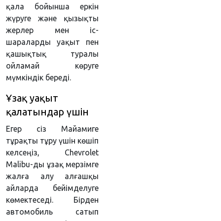
қала бойынша еркін
жүруге және қызықты
жерлер мен іс-
шараларды уақыт пен
қашықтық туралы
ойламай көруге
мүмкіндік береді.
Ұзақ уақыт
қалатындар үшін
Егер сіз Майамиге
тұрақты тұру үшін көшіп
келсеңіз, Chevrolet
Malibu-ды ұзақ мерзімге
жалға алу алғашқы
айларда бейімделуге
көмектеседі. Бірден
автомобиль сатып