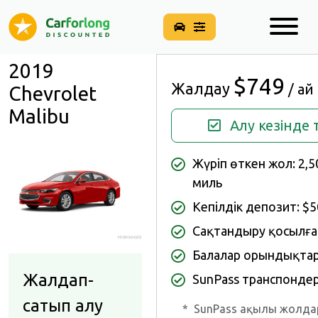
2019
$749
Жалдау
/ ай
Chevrolet
Malibu
Алу кезінде 
Жүріп өткен жол: 2,
миль
Кепілдік депозит: $
Сақтандыру қосылға
Балалар орындықта
Жалдап-
SunPass транспондер
сатып алу
*
SunPass ақылы жолда