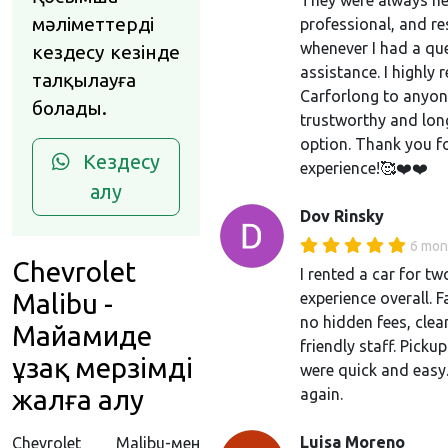
They were always hel
мәліметтерді
professional, and r
whenever I had a qu
кездесу кезінде
assistance. I highl
талқылауға
Carforlong to anyon
болады.
trustworthy and lon
option. Thank you fo
Кездесу
experience!🥰❤️❤️
алу
Dov Rinsky
6 mon
Chevrolet
I rented a car for 
Malibu -
experience overall. F
no hidden fees, clea
Майамиде
friendly staff. Picku
ұзақ мерзімді
were quick and easy
жалға алу
again.
Luisa Moreno
Chevrolet Malibu-мен