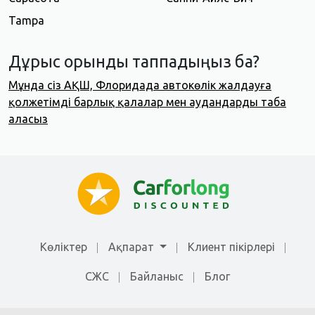
Tampa
Дұрыс орынды таппадыңыз ба?
Мұнда сіз АҚШ, Флоридада автокөлік жалдауға
қолжетімді барлық қалалар мен аудандарды таба
аласыз
Көліктер
Ақпарат
Клиент пікірлері
СЖС
Байланыс
Блог