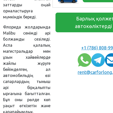
заттарды оңай
орналастыруға
мүмкіндік береді.
Барлық қолжет
автокөліктерді
Флорида жолдарында
Malibu сенімді әрі
болжамды сезіледі.
Аспа қалалық
+1 (786) 808-9
магистральдар мен
ұзын хайвейлерде
жайлы жүруге
бейімделген, ал
rent@carforlong
автомобильдің өзі
сапарлардың тыныш
әрі бірқалыпты
ырғағына бағытталған.
Бұл оны рөлде көп
уақыт өткізетін және
қарапайымдық,