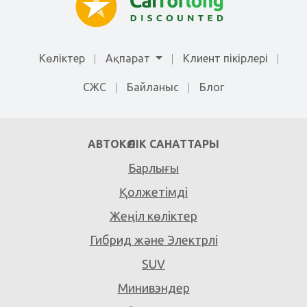
Көліктер
Ақпарат
Клиент пікірлері
СЖС
Байланыс
Блог
АВТОКӨЛІК САНАТТАРЫ
Барлығы
Қолжетімді
Жеңіл көліктер
Гибрид және Электрлі
SUV
Минивэндер