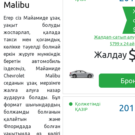
Malibu
Егер сіз Майамиде ұзақ
уақыт болуды
жоспарлап, қалада
Жалдап-сатып алу
такси мен қоғамдық
$799 x 24 ай
көлікке тәуелді болмай
Жалдау
еркін жүруге мүмкіндік
беретін автомобиль
іздесеңіз, Майамиде
Chevrolet Malibu
Бро
седанын ұзақ мерзімге
жалға алуға назар
аударуға болады. Бұл
Қолжетімді
формат шығындардың
201
ҚАЗІР
болжамды болғанын
қалайтын және
Флоридада болған
уақытында өз көлігі