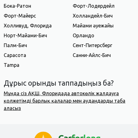
Бока-Ратон
Форт-Лодердейл
Форт-Майерс
Холландейл-Бич
Холливуд, Флорида
Майами әуежайы
Норт-Майами-Бич
Орландо
Палм-Бич
Сент-Питерсберг
Сарасота
Санни-Айлс-Бич
Tampa
Дұрыс орынды таппадыңыз ба?
Мұнда сіз АҚШ, Флоридада автокөлік жалдауға
қолжетімді барлық қалалар мен аудандарды таба
аласыз