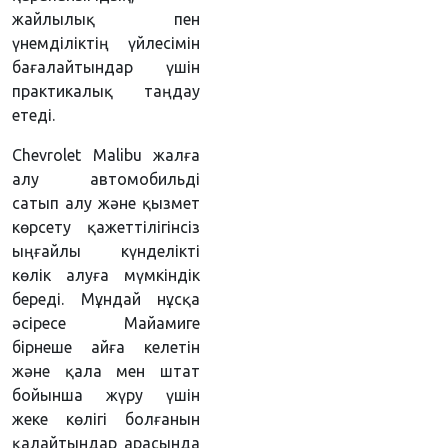
жайлылық пен
үнемділіктің үйлесімін
бағалайтындар үшін
практикалық таңдау
етеді.
Chevrolet Malibu жалға
алу автомобильді
сатып алу және қызмет
көрсету қажеттілігінсіз
ыңғайлы күнделікті
көлік алуға мүмкіндік
береді. Мұндай нұсқа
әсіресе Майамиге
бірнеше айға келетін
және қала мен штат
бойынша жүру үшін
жеке көлігі болғанын
қалайтындар арасында