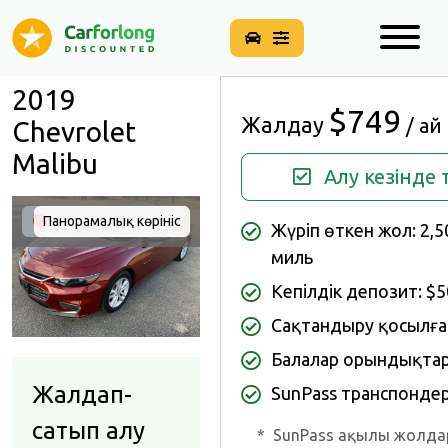
2019
$749
Жалдау
/ ай
Chevrolet
Malibu
Алу кезінде 
Панорамалық көрініс
Қолжетімді емес
Жүріп өткен жол: 2,
миль
Кепілдік депозит: $
Сақтандыру қосылға
Балалар орындықта
Жалдап-
SunPass транспондер
сатып алу
*
SunPass ақылы жолда