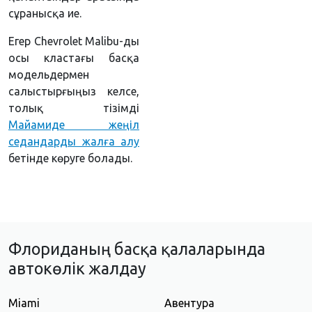
сұранысқа ие.
Егер Chevrolet Malibu-ды
осы кластағы басқа
модельдермен
салыстырғыңыз келсе,
толық тізімді
Майамиде жеңіл
седандарды жалға алу
бетінде көруге болады.
Флориданың басқа қалаларында
автокөлік жалдау
Miami
Авентура