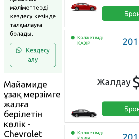
мәліметтерді
Бро
кездесу кезінде
талқылауға
болады.
Қолжетімді
201
ҚАЗІР
Кездесу
алу
Жалдау
Майамиде
ұзақ мерзімге
жалға
Бро
берілетін
көлік -
Chevrolet
Қолжетімді
201
ҚАЗІР