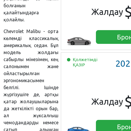
болғанын
Жалдау
қалайтындарға
қолайлы.
Chevrolet Malibu - орта
Бро
көлемді классикалық
америкалық седан. Бұл
модель жолдағы
сабырлы мінезімен, кең
Қолжетімді
202
ҚАЗІР
салонымен және
ойластырылған
эргономикасымен
белгілі. Ішінде
жүргізушіге де, артқы
Жалдау
қатар жолаушыларына
да жеткілікті орын бар,
ал жүксалғыш
чемодандарды немесе
Бро
сатып алынған