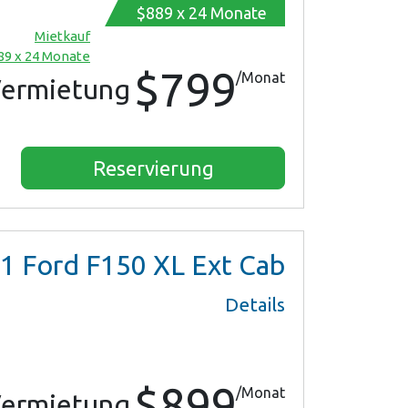
$889 x 24 Monate
Mietkauf
89 x 24 Monate
$799
/Monat
ermietung
Reservierung
1
Ford F150 XL Ext Cab
Details
$899
/Monat
ermietung