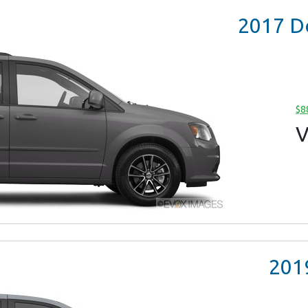
2017
Do
$8
V
201