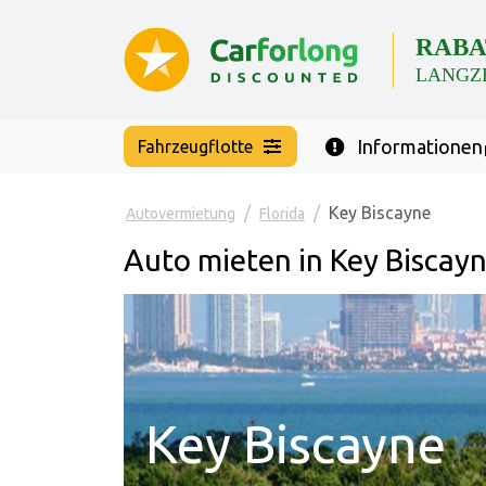
RABA
LANGZ
Informationen
Fahrzeugflotte
Key Biscayne
Autovermietung
Florida
Auto mieten in Key Biscayn
Key Biscayne