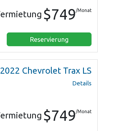
$749
/Monat
ermietung
Reservierung
2022
Chevrolet Trax LS
Details
$749
/Monat
ermietung