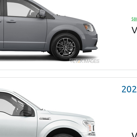
$8
V
202
V