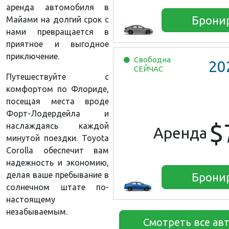
аренда автомобиля в
Брони
Майами на долгий срок с
нами превращается в
приятное и выгодное
приключение.
Свободна
20
СЕЙЧАС
Путешествуйте с
комфортом по Флориде,
посещая места вроде
Форт-Лодердейла и
$
наслаждаясь каждой
Аренда
минутой поездки. Toyota
Corolla обеспечит вам
надежность и экономию,
делая ваше пребывание в
Брони
солнечном штате по-
настоящему
незабываемым.
Смотреть все ав