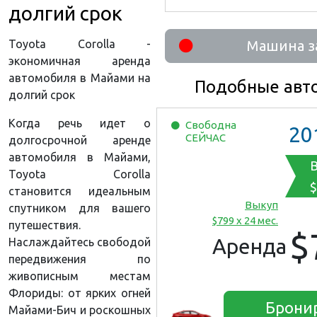
долгий срок
Toyota Corolla -
Машина з
экономичная аренда
автомобиля в Майами на
Подобные авт
долгий срок
Когда речь идет о
Свободна
20
СЕЙЧАС
долгосрочной аренде
автомобиля в Майами,
Toyota Corolla
$
становится идеальным
Выкуп
спутником для вашего
$799 x 24 мес.
путешествия.
$
Аренда
Наслаждайтесь свободой
передвижения по
живописным местам
Флориды: от ярких огней
Брони
Майами-Бич и роскошных