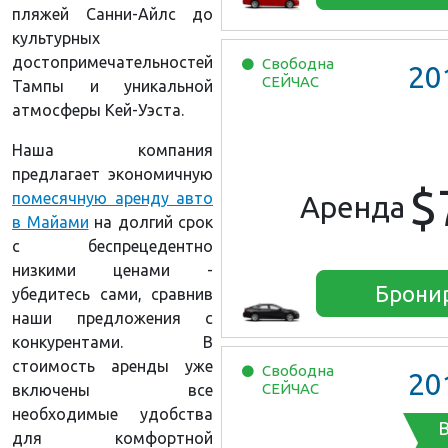
пляжей Санни-Айлс до
культурных
достопримечательностей
Свободна
20
СЕЙЧАС
Тампы и уникальной
атмосферы Кей-Уэста.
Наша компания
предлагает экономичную
$
помесячную аренду авто
Аренда
в Майами
на долгий срок
с беспрецедентно
низкими ценами -
Брони
убедитесь сами, сравнив
наши предложения с
конкурентами. В
стоимость аренды уже
Свободна
20
СЕЙЧАС
включены все
необходимые удобства
для комфортной