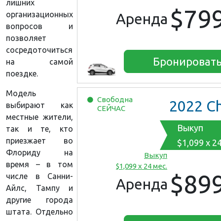
лишних
$79
организационных
Аренда
вопросов и
позволяет
сосредоточиться
Бронироват
на самой
поездке.
Модель
Свободна
2022
Chevrolet 
выбирают как
СЕЙЧАС
местные жители,
Выкуп
так и те, кто
приезжает во
$1,099 x 2
Флориду на
Выкуп
время – в том
$1,099 x 24 мес.
$89
числе в Санни-
Аренда
Айлс, Тампу и
другие города
штата. Отдельно