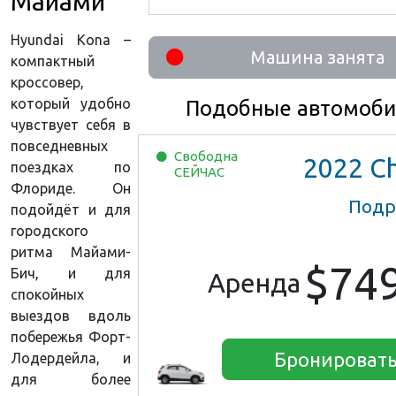
Майами
Hyundai Kona –
Машина занята
компактный
кроссовер,
который удобно
Подобные автомоби
чувствует себя в
повседневных
Свободна
2022
Chevrolet 
поездках по
СЕЙЧАС
Флориде. Он
Подр
подойдёт и для
городского
ритма Майами-
$74
Бич, и для
Аренда
спокойных
выездов вдоль
побережья Форт-
Бронироват
Лодердейла, и
для более