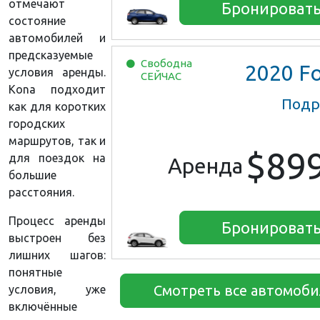
отмечают
Бронироват
состояние
автомобилей и
предсказуемые
Свободна
2020
Ford Esca
условия аренды.
СЕЙЧАС
Kona подходит
Подр
как для коротких
городских
маршрутов, так и
$89
для поездок на
Аренда
большие
расстояния.
Процесс аренды
Бронироват
выстроен без
лишних шагов:
понятные
Смотреть все автомоб
условия, уже
включённые