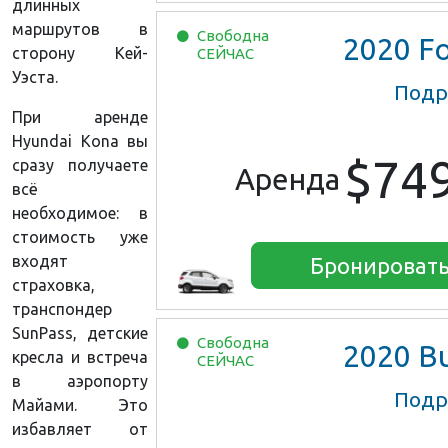
длинных
маршрутов в
Свободна
2020
Ford EcoS
сторону Кей-
СЕЙЧАС
Уэста.
Подр
При аренде
Hyundai Kona вы
$74
сразу получаете
Аренда
всё
необходимое: в
стоимость уже
входят
Бронироват
страховка,
транспондер
SunPass, детские
Свободна
2020
Buick Encore
кресла и встреча
СЕЙЧАС
в аэропорту
Подр
Майами. Это
избавляет от