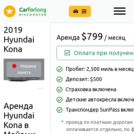
2019
$799
Аренда
/ месяц
Hyundai
Kona
Оплата при получе
Машина
Пробег: 2,500 миль в месяц
занята
Депозит: $500
Страховка включена
Детские автокресла вклю
Аренда
Транспондер SunPass вклю
Hyundai
*
проезд по платным дорогам
Kona в
оплачивается отдельно, по 