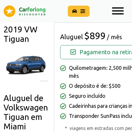
2019 VW
$899
Aluguel
/ mês
Tiguan
Pagamento na retir
Quilometragem: 2,500 mil
mês
O depósito é de: $500
Seguro incluído
Aluguel de
Cadeirinhas para crianças i
Volkswagen
Tiguan em
Transponder SunPass inclu
Miami
*
viagens em estradas com pe