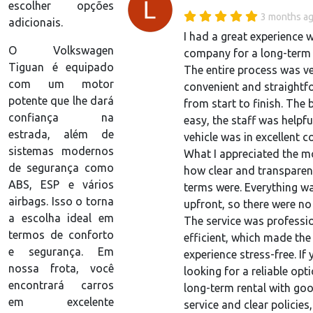
escolher opções
3 months a
adicionais.
I had a great experience w
O Volkswagen
company for a long-term c
Tiguan é equipado
The entire process was v
com um motor
convenient and straightf
potente que lhe dará
from start to finish. The
confiança na
easy, the staff was helpfu
estrada, além de
vehicle was in excellent c
sistemas modernos
What I appreciated the 
de segurança como
how clear and transparent
ABS, ESP e vários
terms were. Everything w
airbags. Isso o torna
upfront, so there were no 
a escolha ideal em
The service was professi
termos de conforto
efficient, which made the
e segurança. Em
experience stress-free. If 
nossa frota, você
looking for a reliable opt
encontrará carros
long-term rental with go
em excelente
service and clear policies