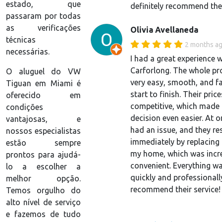
estado, que
definitely recommend th
passaram por todas
as verificações
Olivia Avellaneda
técnicas
2 months a
necessárias.
I had a great experience w
Carforlong. The whole p
O aluguel do VW
very easy, smooth, and f
Tiguan em Miami é
start to finish. Their pric
oferecido em
competitive, which made 
condições
decision even easier. At o
vantajosas, e
had an issue, and they re
nossos especialistas
immediately by replacing 
estão sempre
my home, which was incr
prontos para ajudá-
convenient. Everything w
lo a escolher a
quickly and professionall
melhor opção.
recommend their service!
Temos orgulho do
alto nível de serviço
e fazemos de tudo