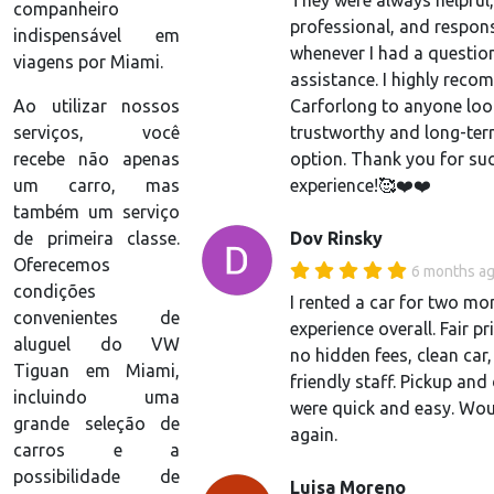
They were always helpful,
companheiro
professional, and respon
indispensável em
whenever I had a questio
viagens por Miami.
assistance. I highly rec
Carforlong to anyone loo
Ao utilizar nossos
trustworthy and long-ter
serviços, você
option. Thank you for suc
recebe não apenas
experience!🥰❤️❤️
um carro, mas
também um serviço
Dov Rinsky
de primeira classe.
Oferecemos
6 months a
condições
I rented a car for two m
convenientes de
experience overall. Fair pr
aluguel do VW
no hidden fees, clean car
Tiguan em Miami,
friendly staff. Pickup and
incluindo uma
were quick and easy. Wou
grande seleção de
again.
carros e a
possibilidade de
Luisa Moreno