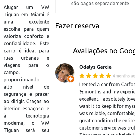
são pagas separadamente
Alugar um VW
Tiguan em Miami é
uma excelente
Fazer reserva
escolha para quem
valoriza conforto e
confiabilidade. Este
Avaliações no Goo
carro é ideal para
ruas urbanas e
viagens para o
Odalys Garcia
campo,
4 months a
proporcionando
I rented a car from Carfo
alto nível de
½ months and my experi
segurança e prazer
excellent. I absolutely love
ao dirigir. Graças ao
want it to keep it for myse
interior espaçoso e
was reliable, comfortable
à tecnologia
great condition the entire
moderna, o VW
customer service was tru
Tiguan será seu