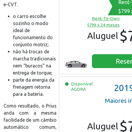
Rent
e-CVT.
$799 
o carro escolhe
Rent-To-Own
sozinho o modo
$799 x 24 meses
$
ideal de
Aluguel
funcionamento do
conjunto motriz;
não há trocas de
marcha tradicionais
Rese
nem “buracos” na
entrega de torque;
parte da energia da
Disponível
201
frenagem retorna
AGORA
para a bateria.
Maiores 
Como resultado, o Prius
anda com a mesma
facilidade de um câmbio
$
Aluguel
automático comum,