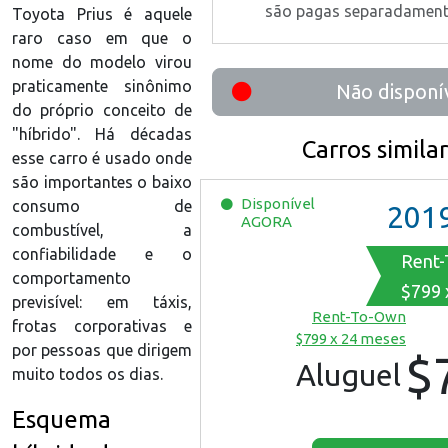
são pagas separadamen
Toyota Prius é aquele
raro caso em que o
nome do modelo virou
praticamente sinônimo
Não disponí
do próprio conceito de
"híbrido". Há décadas
Carros simila
esse carro é usado onde
são importantes o baixo
Disponível
consumo de
201
AGORA
combustível, a
confiabilidade e o
Rent
comportamento
$799 
previsível: em táxis,
Rent-To-Own
frotas corporativas e
$799 x 24 meses
por pessoas que dirigem
$
Aluguel
muito todos os dias.
Esquema