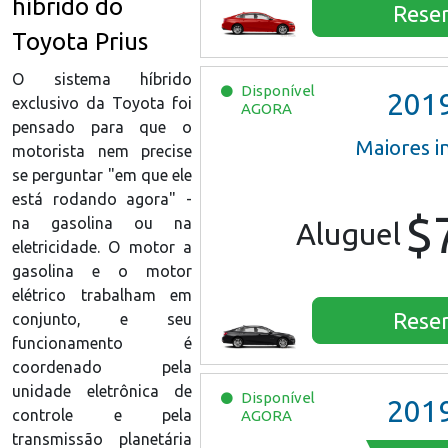
híbrido do
Rese
Toyota Prius
O sistema híbrido
Disponível
201
exclusivo da Toyota foi
AGORA
pensado para que o
Maiores 
motorista nem precise
se perguntar "em que ele
está rodando agora" -
$
na gasolina ou na
Aluguel
eletricidade. O motor a
gasolina e o motor
elétrico trabalham em
Rese
conjunto, e seu
funcionamento é
coordenado pela
unidade eletrônica de
Disponível
201
controle e pela
AGORA
transmissão planetária