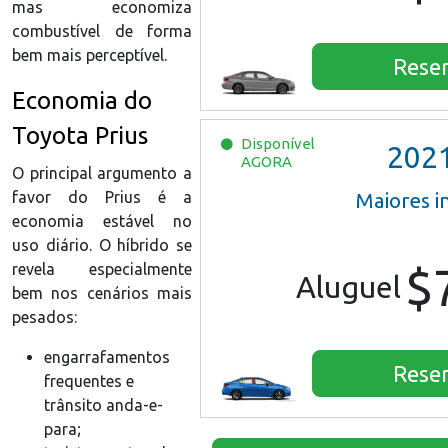
mas economiza
combustível de forma
bem mais perceptível.
Rese
Economia do
Toyota Prius
Disponível
202
AGORA
O principal argumento a
favor do Prius é a
Maiores 
economia estável no
uso diário. O híbrido se
$
revela especialmente
Aluguel
bem nos cenários mais
pesados:
engarrafamentos
Rese
frequentes e
trânsito anda-e-
para;