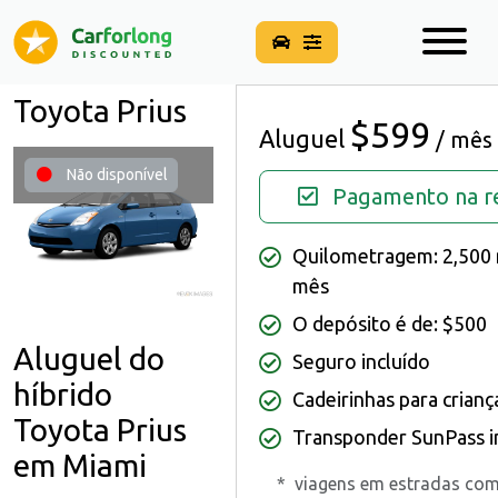
Toyota Prius
$599
Aluguel
/ mês
Não disponível
Pagamento na re
Quilometragem: 2,500 
mês
O depósito é de: $500
Aluguel do
Seguro incluído
híbrido
Cadeirinhas para crianç
Toyota Prius
Transponder SunPass i
em Miami
*
viagens em estradas co