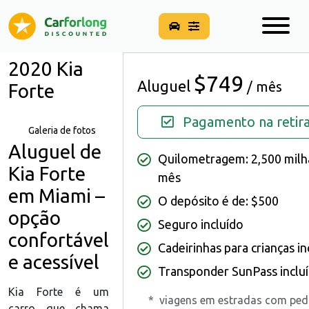
2020 Kia
$749
Aluguel
/ mês
Forte
Pagamento na retir
Galeria de fotos
Aluguel de
Quilometragem: 2,500 milh
Kia Forte
mês
em Miami –
O depósito é de: $500
opção
Seguro incluído
confortável
Cadeirinhas para crianças in
e acessível
Transponder SunPass inclu
Kia Forte é um
*
viagens em estradas com ped
carro que chama