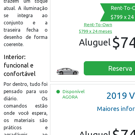
trazem um toque
Rent-To-
atual. A iluminação
se integra ao
$799 x 24
conjunto e a
Rent-To-Own
traseira fecha o
$799 x 24 meses
$7
desenho de forma
Aluguel
coerente.
Interior:
funcional e
Reserva
confortável
Por dentro, tudo foi
pensado para uso
Disponível
2019
VW 
AGORA
diário. Os
comandos estão
Maiores info
onde você espera,
os materiais são
práticos e
$7
Aluguel
agradáveis ao