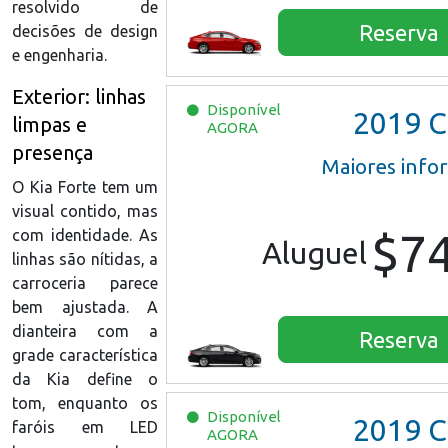
resolvido de
Reserva
decisões de design
e engenharia.
Exterior: linhas
Disponível
2019
Chevrol
limpas e
AGORA
presença
Maiores info
O Kia Forte tem um
visual contido, mas
$7
com identidade. As
Aluguel
linhas são nítidas, a
carroceria parece
bem ajustada. A
dianteira com a
Reserva
grade característica
da Kia define o
tom, enquanto os
Disponível
2019
Chevrol
faróis em LED
AGORA