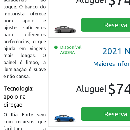
toque. O banco do
motorista oferece
bom apoio e
Reserva
ajustes suficientes
para diferentes
preferências, o que
Disponível
ajuda em viagens
2021
Nissan
AGORA
mais longas. O
painel é limpo, a
Maiores info
iluminação é suave
e não cansa.
$7
Aluguel
Tecnologia:
apoio na
direção
Reserva
O Kia Forte vem
com recursos que
facilitam a