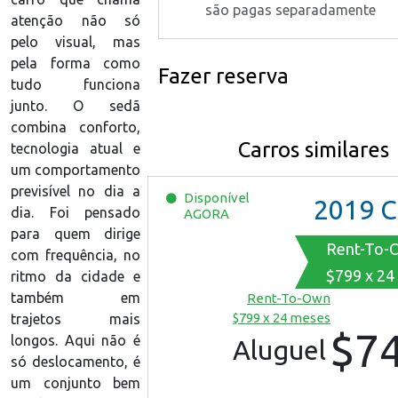
são pagas separadamente
atenção não só
pelo visual, mas
pela forma como
Fazer reserva
tudo funciona
junto. O sedã
combina conforto,
Carros similares
tecnologia atual e
um comportamento
previsível no dia a
Disponível
2019
Chevrol
dia. Foi pensado
AGORA
para quem dirige
Rent-To-
com frequência, no
$799 x 24
ritmo da cidade e
também em
Rent-To-Own
$799 x 24 meses
trajetos mais
$7
longos. Aqui não é
Aluguel
só deslocamento, é
um conjunto bem