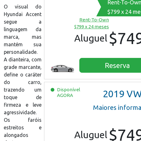
Rent-To-Ow
O visual do
$799 x 24 me
Hyundai Accent
Rent-To-Own
segue a
$799 x 24 meses
linguagem da
$74
Aluguel
marca, mas
mantém sua
personalidade.
A dianteira, com
Reserva
grade marcante,
define o caráter
do carro,
trazendo um
Disponível
2019
VW Jet
AGORA
toque de
firmeza e leve
Maiores inform
agressividade.
Os faróis
estreitos e
$74
Aluguel
alongados