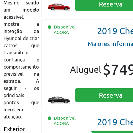
Mesmo sendo
Reserva
um modelo
acessível,
mostra a
Disponível
2019
Chevrolet Mali
intenção da
AGORA
Hyundai de criar
Maiores inform
carros que
transmitem
confiança e
$74
comportamento
Aluguel
previsível na
estrada. A
seguir - os
Reserva
principais
pontos que
merecem
atenção.
Disponível
2019
Chevrolet Mali
AGORA
Exterior