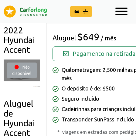
2022
$649
Aluguel
/ mês
Hyundai
Accent
Pagamento na retirada
Não
Quilometragem: 2,500 milhas 
disponível
mês
O depósito é de: $500
Seguro incluído
Aluguel
Cadeirinhas para crianças inclu
de
Transponder SunPass incluído
Hyundai
Accent
*
viagens em estradas com pedági