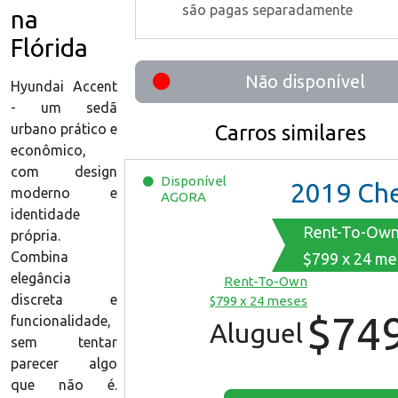
são pagas separadamente
na
Flórida
Não disponível
Hyundai Accent
- um sedã
urbano prático e
Carros similares
econômico,
com design
Disponível
2019
Chevrolet Mali
moderno e
AGORA
identidade
Rent-To-Ow
própria.
Combina
$799 x 24 me
elegância
Rent-To-Own
discreta e
$799 x 24 meses
$74
funcionalidade,
Aluguel
sem tentar
parecer algo
que não é.