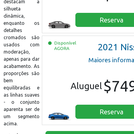
destacam a
silhueta
dinâmica,
Reserva
enquanto os
detalhes
cromados são
Disponível
usados com
2021
Nissan Versa
AGORA
moderação,
apenas para dar
Maiores inform
acabamento. As
proporções são
$74
bem
Aluguel
equilibradas e
as linhas suaves
- o conjunto
aparenta ser de
Reserva
um segmento
acima.