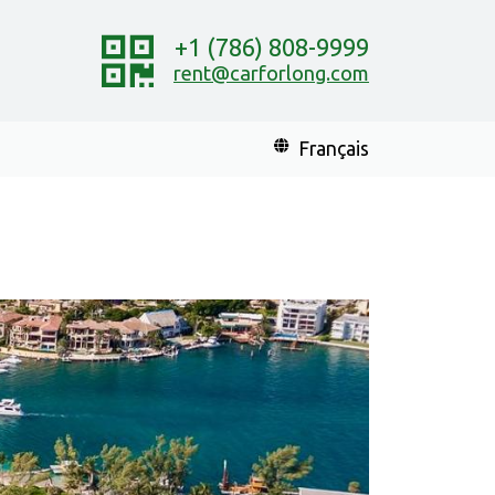
+1 (786) 808-9999
rent@carforlong.com
Français