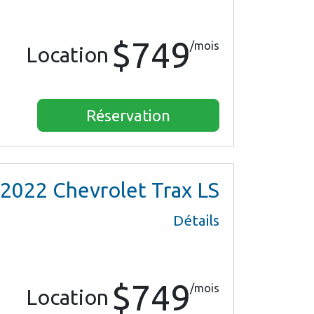
$749
/mois
Location
Réservation
2022
Chevrolet Trax LS
Détails
$749
/mois
Location