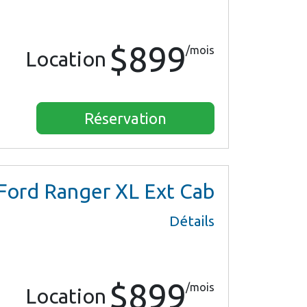
$899
/mois
Location
Réservation
Ford Ranger XL Ext Cab
Détails
$899
/mois
Location