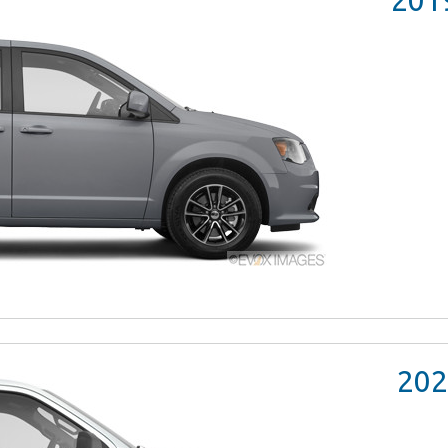
201
202