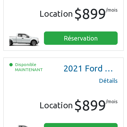
$899
/mois
Location
Réservation
Disponible
2021
Ford Ranger XL Ext Cab
MAINTENANT
Détails
$899
/mois
Location