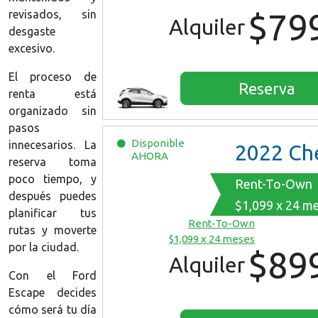
$79
revisados, sin
Alquiler
desgaste
excesivo.
El proceso de
Reserva
renta está
organizado sin
pasos
Disponible
innecesarios. La
2022
Chevrolet Equ
AHORA
reserva toma
poco tiempo, y
Rent-To-Own
después puedes
$1,099 x 24 m
planificar tus
Rent-To-Own
rutas y moverte
$1,099 x 24 meses
por la ciudad.
$89
Alquiler
Con el Ford
Escape decides
cómo será tu día