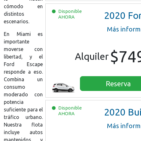
cómodo en
Disponible
2020
Ford EcoSpor
distintos
AHORA
escenarios.
Más inform
En Miami es
importante
moverse con
$74
Alquiler
libertad, y el
Ford Escape
responde a eso.
Combina un
Reserva
consumo
moderado con
potencia
Disponible
suficiente para el
2020
Buick Encore Pre
AHORA
tráfico urbano.
Nuestra flota
Más inform
incluye autos
mantenidos y