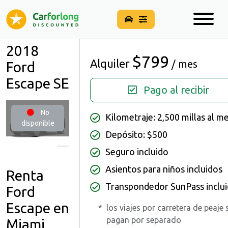
2018
$799
Alquiler
/ mes
Ford
Escape SE
Pago al recibir
No
Kilometraje: 2,500 millas al m
disponible
Depósito: $500
Seguro incluido
Asientos para niños incluidos
Renta
Transpondedor SunPass inclu
Ford
Escape en
*
los viajes por carretera de peaje 
pagan por separado
Miami