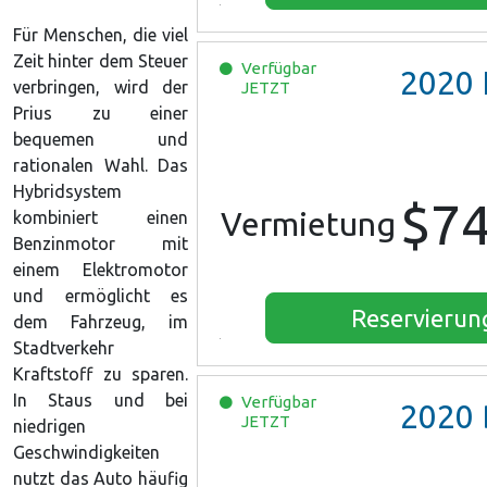
Für Menschen, die viel
Zeit hinter dem Steuer
Verfügbar
2020
For
verbringen, wird der
JETZT
Prius zu einer
bequemen und
rationalen Wahl. Das
Hybridsystem
$7
Vermietung
kombiniert einen
Benzinmotor mit
einem Elektromotor
und ermöglicht es
Reservierun
dem Fahrzeug, im
Stadtverkehr
Kraftstoff zu sparen.
In Staus und bei
Verfügbar
2020
Buic
JETZT
niedrigen
Geschwindigkeiten
nutzt das Auto häufig