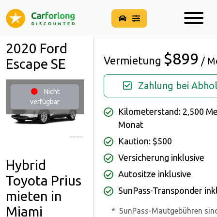
2020 Ford
$899
Vermietung
/ M
Escape SE
Zahlung bei Abho
Nicht
verfügbar
Kilometerstand: 2,500 Me
Monat
Kaution: $500
Versicherung inklusive
Hybrid
Autositze inklusive
Toyota Prius
SunPass-Transponder ink
mieten in
Miami
*
SunPass-Mautgebühren sind