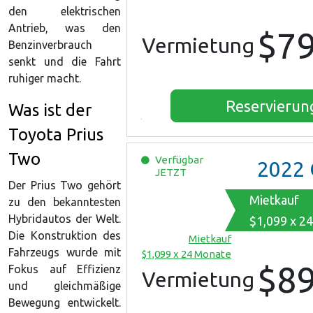
den elektrischen
Antrieb, was den
$7
Vermietung
Benzinverbrauch
senkt und die Fahrt
ruhiger macht.
Reservierun
Was ist der
Toyota Prius
Two
Verfügbar
2022
Che
JETZT
Der Prius Two gehört
Mietkauf
zu den bekanntesten
Hybridautos der Welt.
$1,099 x 2
Die Konstruktion des
Mietkauf
Fahrzeugs wurde mit
$1,099 x 24 Monate
$8
Fokus auf Effizienz
Vermietung
und gleichmäßige
Bewegung entwickelt.