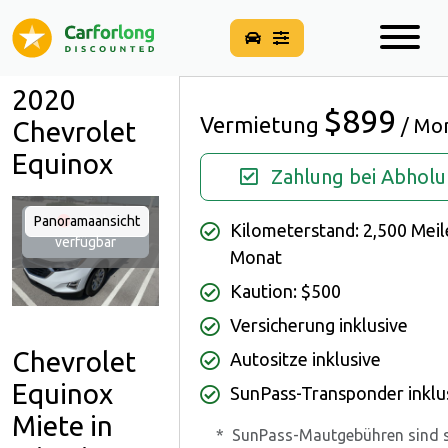
2020
$899
Vermietung
/ Mo
Chevrolet
Equinox
Zahlung bei Abhol
Panoramaansicht
Nicht
Kilometerstand: 2,500 Meil
verfügbar
Monat
Kaution: $500
Versicherung inklusive
Chevrolet
Autositze inklusive
Equinox
SunPass-Transponder inklu
Miete in
*
SunPass-Mautgebühren sind 