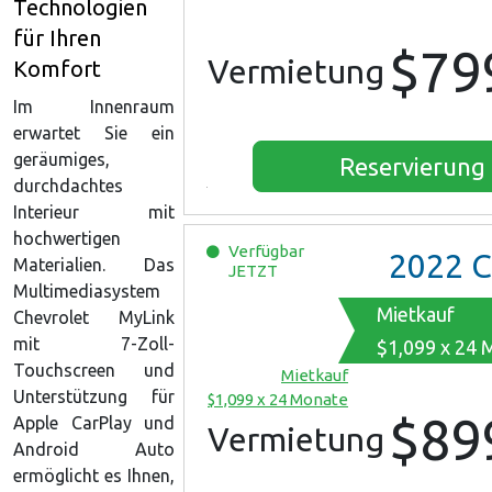
Technologien
für Ihren
$79
Vermietung
Komfort
Im Innenraum
erwartet Sie ein
geräumiges,
Reservierung
durchdachtes
Interieur mit
hochwertigen
Verfügbar
2022
Chevrol
Materialien. Das
JETZT
Multimediasystem
Mietkauf
Chevrolet MyLink
mit 7-Zoll-
$1,099 x 24 
Touchscreen und
Mietkauf
Unterstützung für
$1,099 x 24 Monate
$89
Apple CarPlay und
Vermietung
Android Auto
ermöglicht es Ihnen,