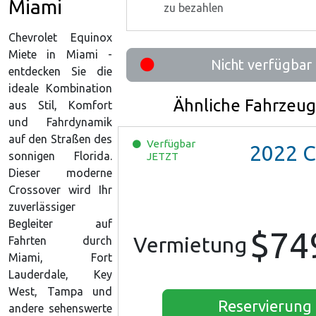
Miami
zu bezahlen
Chevrolet Equinox
Miete in Miami -
Nicht verfügbar
entdecken Sie die
ideale Kombination
Ähnliche Fahrzeu
aus Stil, Komfort
und Fahrdynamik
auf den Straßen des
Verfügbar
2022
Chevrol
sonnigen Florida.
JETZT
Dieser moderne
Crossover wird Ihr
zuverlässiger
Begleiter auf
$74
Vermietung
Fahrten durch
Miami, Fort
Lauderdale, Key
West, Tampa und
Reservierung
andere sehenswerte