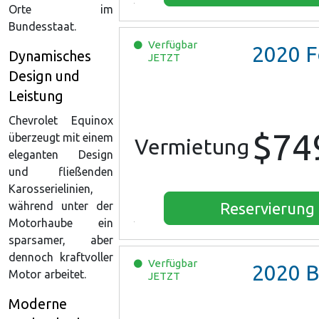
Orte im
Bundesstaat.
Verfügbar
2020
Ford E
Dynamisches
JETZT
Design und
Leistung
Chevrolet Equinox
$74
überzeugt mit einem
Vermietung
eleganten Design
und fließenden
Karosserielinien,
Reservierung
während unter der
Motorhaube ein
sparsamer, aber
dennoch kraftvoller
Verfügbar
2020
Buick En
Motor arbeitet.
JETZT
Moderne