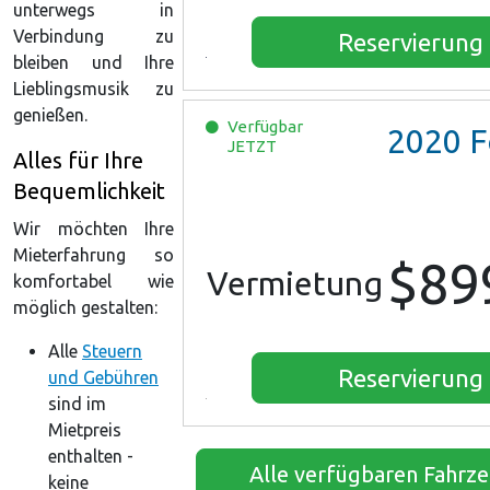
unterwegs in
Verbindung zu
Reservierung
bleiben und Ihre
Lieblingsmusik zu
genießen.
Verfügbar
2020
Ford Es
JETZT
Alles für Ihre
Bequemlichkeit
Wir möchten Ihre
Mieterfahrung so
$89
Vermietung
komfortabel wie
möglich gestalten:
Alle
Steuern
Reservierung
und Gebühren
sind im
Mietpreis
enthalten -
Alle verfügbaren Fahrz
keine