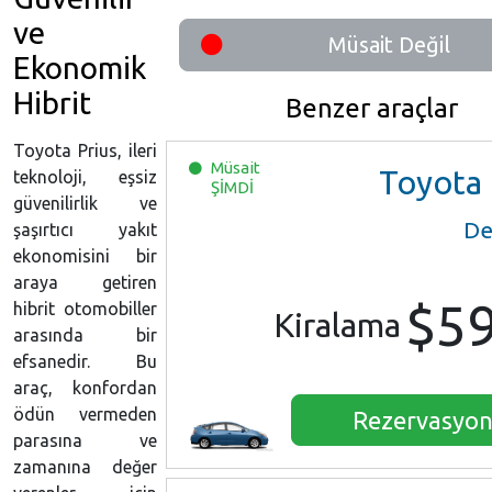
ve
Müsait Değil
Ekonomik
Hibrit
Benzer araçlar
Toyota Prius, ileri
Müsait
Toyota Pri
teknoloji, eşsiz
ŞİMDİ
güvenilirlik ve
De
şaşırtıcı yakıt
ekonomisini bir
araya getiren
$5
hibrit otomobiller
Kiralama
arasında bir
efsanedir. Bu
araç, konfordan
ödün vermeden
Rezervasyo
parasına ve
zamanına değer