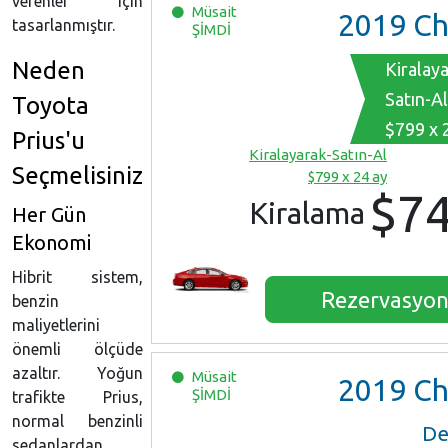
verenler için
Müsait
2019
Chevrolet M
tasarlanmıştır.
ŞİMDİ
Neden
Kiralay
Satın-Al
Toyota
$799 x 
Prius'u
Kiralayarak-Satın-Al
Seçmelisiniz
$799 x 24 ay
$7
Kiralama
Her Gün
Ekonomi
Hibrit sistem,
Rezervasyo
benzin
maliyetlerini
önemli ölçüde
azaltır. Yoğun
Müsait
2019
Chevrolet M
ŞİMDİ
trafikte Prius,
normal benzinli
De
sedanlardan