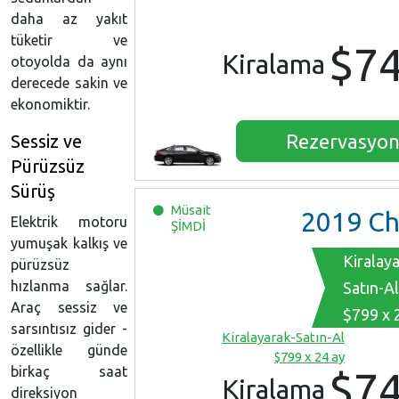
daha az yakıt
tüketir ve
$7
Kiralama
otoyolda da aynı
derecede sakin ve
ekonomiktir.
Rezervasyo
Sessiz ve
Pürüzsüz
Sürüş
Müsait
2019
Chevrolet M
Elektrik motoru
ŞİMDİ
yumuşak kalkış ve
Kiralay
pürüzsüz
hızlanma sağlar.
Satın-Al
Araç sessiz ve
$799 x 
sarsıntısız gider -
Kiralayarak-Satın-Al
özellikle günde
$799 x 24 ay
birkaç saat
$7
Kiralama
direksiyon