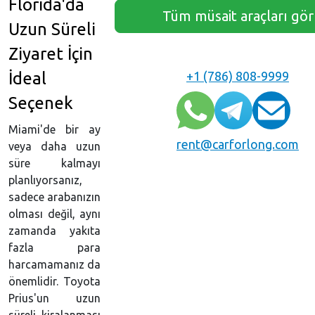
Florida'da
Tüm müsait araçları gör
Uzun Süreli
Ziyaret İçin
+1 (786) 808-9999
İdeal
Seçenek
Miami'de bir ay
rent@carforlong.com
veya daha uzun
süre kalmayı
planlıyorsanız,
sadece arabanızın
olması değil, aynı
zamanda yakıta
fazla para
harcamamanız da
önemlidir. Toyota
Prius'un uzun