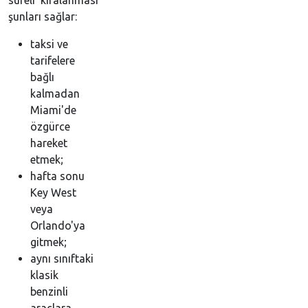
süreli kiralanması
şunları sağlar:
taksi ve
tarifelere
bağlı
kalmadan
Miami'de
özgürce
hareket
etmek;
hafta sonu
Key West
veya
Orlando'ya
gitmek;
aynı sınıftaki
klasik
benzinli