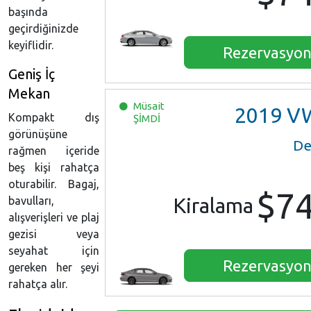
başında
geçirdiğinizde
keyiflidir.
Rezervasyo
Geniş İç
Mekan
Müsait
2019
VW Je
Kompakt dış
ŞİMDİ
görünüşüne
De
rağmen içeride
beş kişi rahatça
oturabilir. Bagaj,
$7
Kiralama
bavulları,
alışverişleri ve plaj
gezisi veya
seyahat için
Rezervasyo
gereken her şeyi
rahatça alır.