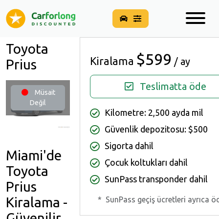
Toyota
$599
Kiralama
/ ay
Prius
Teslimatta öde
Müsait
Değil
Kilometre: 2,500 ayda mil
Güvenlik depozitosu: $500
Sigorta dahil
Miami'de
Çocuk koltukları dahil
Toyota
SunPass transponder dahil
Prius
Kiralama -
*
SunPass geçiş ücretleri ayrıca ö
Güvenilir