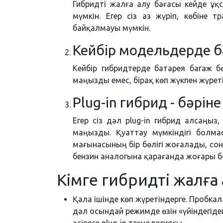
Гибридті жалға алу бағасы кейде ұқ
мүмкін. Егер сіз аз жүріп, көбіне 
байқалмауы мүмкін.
Кейбір модельдерде б
Кейбір гибридтерде батарея багаж бө
маңызды емес, бірақ көп жүкпен жүрет
Plug-in гибрид - бәрін
Егер сіз дәл plug-in гибрид алсаң
маңызды. Қуаттау мүмкіндігі болмас
мағынасының бір бөлігі жоғалады, сон
бензин аналогына қарағанда жоғары 
Кімге гибридті жалға 
Қала ішінде көп жүретіндерге. Пробка
дәл осындай режимде өзін «үйіндегід