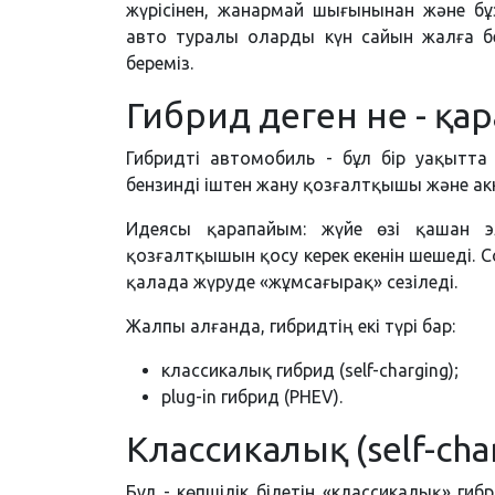
жүрісінен, жанармай шығынынан және бұ
авто туралы оларды күн сайын жалға б
береміз.
Гибрид деген не - қа
Гибридті автомобиль - бұл бір уақытта е
бензинді іштен жану қозғалтқышы және а
Идеясы қарапайым: жүйе өзі қашан э
қозғалтқышын қосу керек екенін шешеді. 
қалада жүруде «жұмсағырақ» сезіледі.
Жалпы алғанда, гибридтің екі түрі бар:
классикалық гибрид (self-charging);
plug-in гибрид (PHEV).
Классикалық (self-cha
Бұл - көпшілік білетін «классикалық» гиб