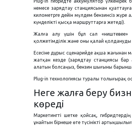
Plug-in гибридте аккумулятор үлкеніре
немесе зарядтау станциясынан қуаттауғ
километрге дейін мүлдем бензинсіз жүре 
күнделікті қысқа маршруттарға жетеді).
Жалға алу үшін бұл сәл «ништевее» н
қолжетімділік және оны қалай қолдануды б
Есесіне дұрыс сценарийде ақша жағынан ма
жатқан кезде (зарядтау станциясы бар 
алатын болсаңыз, бензин шығыны барынш
Plug-in технологиясы туралы толығырақ 
Неге жалға беру бизн
көреді
Маркетингті шетке қойсақ, гибридтерді
ұнайтын бірнеше өте түсінікті артықшылығ