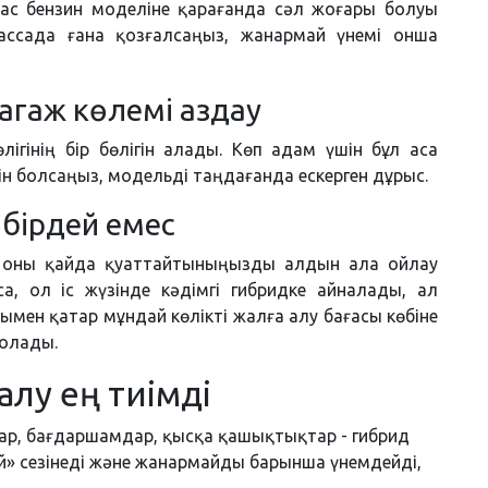
сас бензин моделіне қарағанда сәл жоғары болуы
трассада ғана қозғалсаңыз, жанармай үнемі онша
агаж көлемі аздау
лігінің бір бөлігін алады. Көп адам үшін бұл аса
ін болсаңыз, модельді таңдағанда ескерген дұрыс.
е бірдей емес
ыз, оны қайда қуаттайтыныңызды алдын ала ойлау
а, ол іс жүзінде кәдімгі гибридке айналады, ал
ымен қатар мұндай көлікті жалға алу бағасы көбіне
болады.
алу ең тиімді
лар, бағдаршамдар, қысқа қашықтықтар - гибрид
ей» сезінеді және жанармайды барынша үнемдейді,