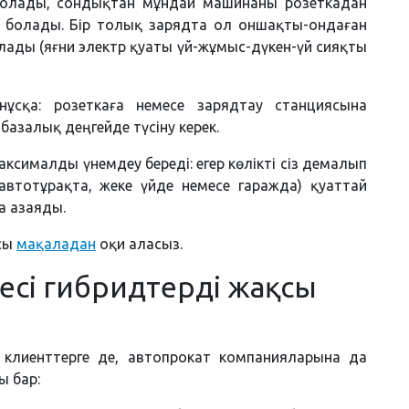
к болады, сондықтан мұндай машинаны розеткадан
а болады. Бір толық зарядта ол оншақты-ондаған
алады (яғни электр қуаты үй-жұмыс-дүкен-үй сияқты
ұсқа: розеткаға немесе зарядтау станциясына
азалық деңгейде түсіну керек.
ксималды үнемдеу береді: егер көлікті сіз демалып
автотұрақта, жеке үйде немесе гаражда) қуаттай
а азаяды.
осы
мақаладан
оқи аласыз.
есі гибридтерді жақсы
ң клиенттерге де, автопрокат компанияларына да
ы бар: