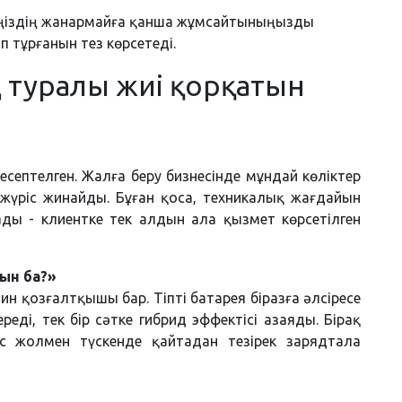
өзіңіздің жанармайға қанша жұмсайтыныңызды
п тұрғанын тез көрсетеді.
 туралы жиі қорқатын
есептелген. Жалға беру бизнесінде мұндай көліктер
жүріс жинайды. Бұған қоса, техникалық жағдайын
ды - клиентке тек алдын ала қызмет көрсетілген
мын ба?»
ин қозғалтқышы бар. Тіпті батарея біразға әлсіресе
реді, тек бір сәтке гибрид эффектісі азаяды. Бірақ
с жолмен түскенде қайтадан тезірек зарядтала