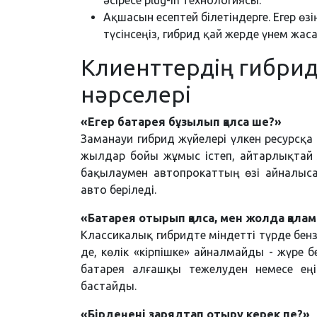
әсіресе plug-in технологиясы.
Ақшасын есептей білетіндерге. Егер 
түсінсеңіз, гибрид қай жерде үнем жаса
Клиенттердің гибрид
нәрселері
«Егер батарея бұзылып қалса ше?»
Заманауи гибрид жүйелері үлкен ресурсқа 
жылдар бойы жұмыс істеп, айтарлықтай 
бақылаумен автопрокаттың өзі айналыса
авто беріледі.
«Батарея отырып қалса, мен жолда қала
Классикалық гибридте міндетті түрде бенз
де, көлік «кірпішке» айналмайды - жүре бе
батарея алғашқы тежелуден немесе еңі
бастайды.
«Бірдеңені зарядтап отыру керек пе?»