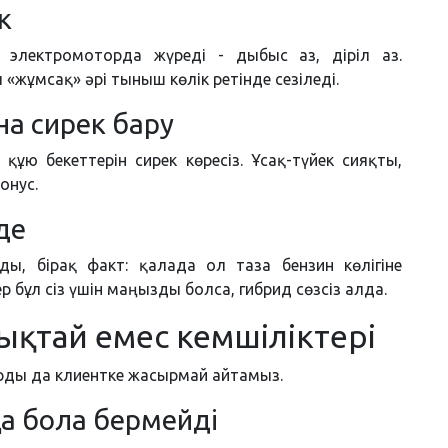
к
электромоторда жүреді - дыбыс аз, діріл аз.
«жұмсақ» әрі тыныш көлік ретінде сезіледі.
на сирек бару
ұю бекеттерін сирек көресіз. Ұсақ-түйек сияқты,
онус.
де
ды, бірақ факт: қалада ол таза бензин көлігіне
р бұл сіз үшін маңызды болса, гибрид сөзсіз алда.
ықтай емес кемшіліктері
арды да клиентке жасырмай айтамыз.
қа бола бермейді