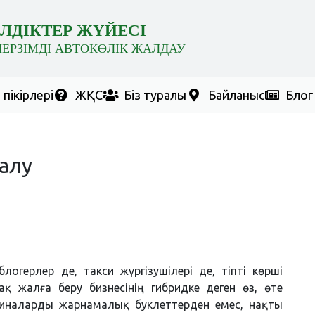
ЛДІКТЕР ЖҮЙЕСІ
МЕРЗІМДІ АВТОКӨЛІК ЖАЛДАУ
пікірлері
ЖҚС
Біз туралы
Байланыс
Блог
 алу
огерлер де, такси жүргізушілері де, тіпті көрші
қ жалға беру бизнесінің гибридке деген өз, өте
шиналарды жарнамалық буклеттерден емес, нақты