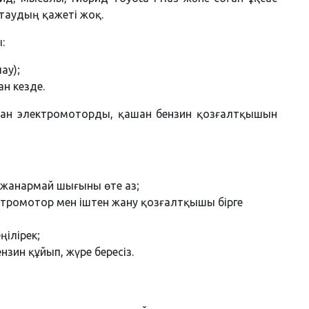
таудың қажеті жоқ.
:
ау);
н кезде.
ашан электромоторды, қашан бензин қозғалтқышын
а жанармай шығыны өте аз;
ктромотор мен іштен жану қозғалтқышы бірге
ңілірек;
нзин құйып, жүре бересіз.