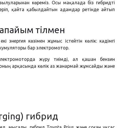
зылуларынан көреміз. Осы мақалада біз гибридті
еріп, қайта қабылдайтын адамдар ретінде айтып
рапайым тілмен
кі энергия көзімен жұмыс істейтін көлік: кәдімгі
ккумуляторы бар электромотор.
лектромоторда жүру тиімді, ал қашан бензин
Соның арқасында көлік аз жанармай жұмсайды және
rging) гибрид
рид, мысалы, гибрид Toyota Prius және соған ұқсас