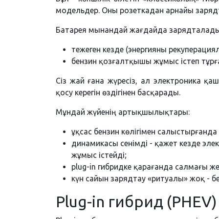
модельдер. Оны розеткадан арнайы заряд
Батарея мынандай жағдайда зарядталады
тежеген кезде (энергияны рекуперациял
бензин қозғалтқышы жұмыс істеп тұрға
Сіз жай ғана жүресіз, ал электроника қ
қосу керегін өздігінен басқарады.
Мұндай жүйенің артықшылықтары:
ұқсас бензин көлігімен салыстырғанд
динамикасы сенімді - қажет кезде эле
жұмыс істейді;
plug-in гибридке қарағанда салмағы же
күн сайын зарядтау «ритуалы» жоқ - бе
Plug-in гибрид (PHEV)