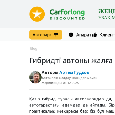
ЖЕҢІ
ҰЗАҚ 
Ақпарат
Клиент 
Автопарк
Blog
Гибридті автоны жалға
Авторы
Артем Гудков
Автокөлік жалдау жөніндегі маман
Жарияланды 01.12.2025
Қазір гибрид туралы автосалондар да, бл
автотұрақтағы адамдар да айтады. Біра
практикалық көзқарасы бар: біз бұл ма