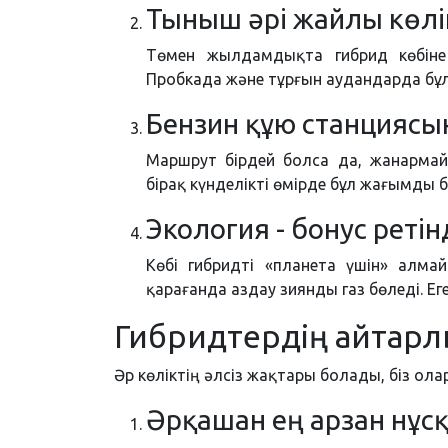
Тыныш әрі жайлы көлі
Төмен жылдамдықта гибрид көбіне 
Пробкада және тұрғын аудандарда бұл 
Бензин құю станциясы
Маршрут бірдей болса да, жанармай қ
бірақ күнделікті өмірде бұл жағымды б
Экология - бонус ретін
Көбі гибридті «планета үшін» алмай
қарағанда аздау зиянды газ бөледі. Еге
Гибридтердің айтарл
Әр көліктің әлсіз жақтары болады, біз ол
Әрқашан ең арзан нұс