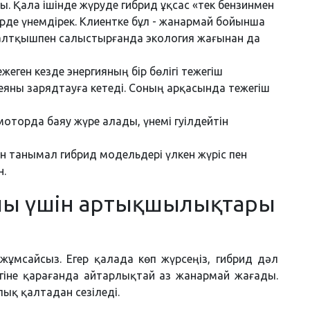
. Қала ішінде жүруде гибрид ұқсас «тек бензинмен
үрде үнемдірек. Клиентке бұл - жанармай бойынша
ғалтқышпен салыстырғанда экология жағынан да
ежеген кезде энергияның бір бөлігі тежегіш
яны зарядтауға кетеді. Соның арқасында тежегіш
оторда баяу жүре алады, үнемі гуілдейтін
н танымал гибрид модельдері үлкен жүріс пен
н.
ушы үшін артықшылықтары
 жұмсайсыз. Егер қалада көп жүрсеңіз, гибрид дәл
ігіне қарағанда айтарлықтай аз жанармай жағады.
ық қалтадан сезіледі.