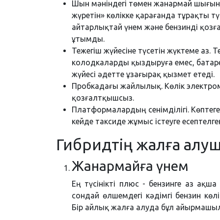
Шын мәніндегі төмен жанармай шығыны
жүретін» көлікке қарағанда тұрақты т
айтарлықтай үнем және бензинді қоз
ұтымды.
Тежегіш жүйесіне түсетін жүктеме аз. Т
колодкаларды қыздыруға емес, батаре
жүйесі әдетте ұзағырақ қызмет етеді.
Пробкадағы жайлылық. Көлік электром
қозғалтқышсыз.
Платформалардың сенімділігі. Көптеге
кейде таксиде жұмыс істеуге есептелге
Гибридтің жалға ал
Жанармайға үнем
Ең түсінікті плюс - бензинге аз ақша
сондай өлшемдегі кәдімгі бензин көл
Бір айлық жалға алуда бұл айырмашыл