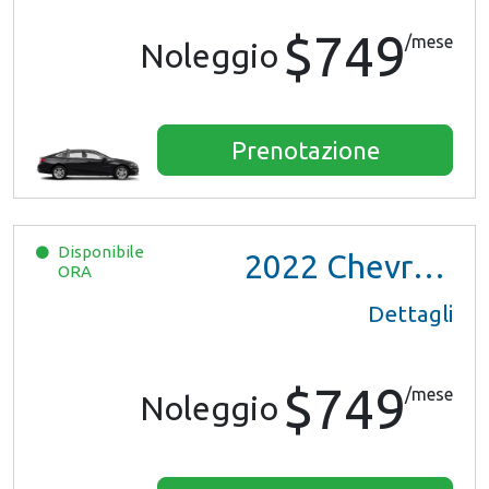
$749
/mese
Noleggio
Prenotazione
Disponibile
2022
Chevrolet Trax LS
ORA
Dettagli
$749
/mese
Noleggio