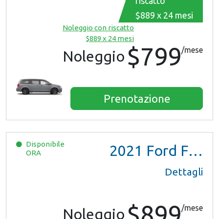
riscatto
$889 x 24 mesi
Noleggio con riscatto
$889 x 24 mesi
$799
/mese
Noleggio
Prenotazione
Disponibile
2021
Ford F150 XL Ext Cab
ORA
Dettagli
$899
/mese
Noleggio