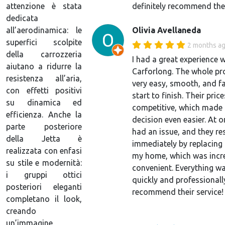
definitely recommend th
attenzione è stata
dedicata
Olivia Avellaneda
all’aerodinamica: le
superfici scolpite
2 months a
della carrozzeria
I had a great experience w
aiutano a ridurre la
Carforlong. The whole p
resistenza all’aria,
very easy, smooth, and f
con effetti positivi
start to finish. Their pric
su dinamica ed
competitive, which made 
efficienza. Anche la
decision even easier. At o
parte posteriore
had an issue, and they re
della Jetta è
immediately by replacing 
realizzata con enfasi
my home, which was incr
su stile e modernità:
convenient. Everything w
i gruppi ottici
quickly and professionall
posteriori eleganti
recommend their service!
completano il look,
creando
un’immagine