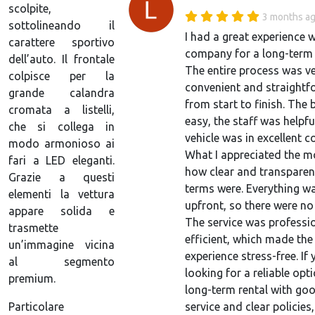
scolpite,
3 months a
sottolineando il
I had a great experience w
carattere sportivo
company for a long-term c
dell’auto. Il frontale
The entire process was v
colpisce per la
convenient and straightf
grande calandra
from start to finish. The
cromata a listelli,
easy, the staff was helpfu
che si collega in
vehicle was in excellent c
modo armonioso ai
What I appreciated the 
fari a LED eleganti.
how clear and transparent
Grazie a questi
terms were. Everything w
elementi la vettura
upfront, so there were no 
appare solida e
The service was professi
trasmette
efficient, which made the
un’immagine vicina
experience stress-free. If 
al segmento
looking for a reliable opt
premium.
long-term rental with go
service and clear policies
Particolare