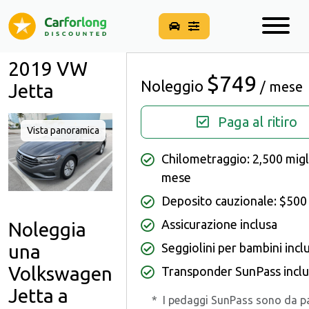
2019 VW
$749
Noleggio
/ mese
Jetta
Paga al ritiro
Vista panoramica
Chilometraggio: 2,500 migli
mese
Deposito cauzionale: $500
Assicurazione inclusa
Noleggia
Seggiolini per bambini inclu
una
Volkswagen
Transponder SunPass incl
Jetta a
*
I pedaggi SunPass sono da p