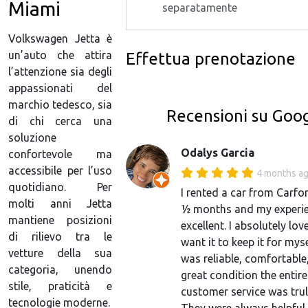
Miami
separatamente
Volkswagen Jetta è
un’auto che attira
Effettua prenotazione
l’attenzione sia degli
appassionati del
marchio tedesco, sia
Recensioni su Goo
di chi cerca una
soluzione
Odalys Garcia
confortevole ma
accessibile per l’uso
4 months a
quotidiano. Per
I rented a car from Carfo
molti anni Jetta
½ months and my experi
mantiene posizioni
excellent. I absolutely love
di rilievo tra le
want it to keep it for myse
vetture della sua
was reliable, comfortable
categoria, unendo
great condition the entire
stile, praticità e
customer service was tru
tecnologie moderne.