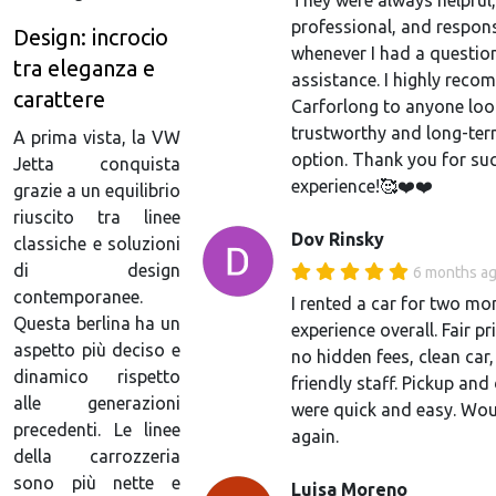
They were always helpful,
professional, and respon
Design: incrocio
whenever I had a questio
tra eleganza e
assistance. I highly rec
carattere
Carforlong to anyone loo
trustworthy and long-ter
A prima vista, la VW
option. Thank you for suc
Jetta conquista
experience!🥰❤️❤️
grazie a un equilibrio
riuscito tra linee
Dov Rinsky
classiche e soluzioni
di design
6 months a
contemporanee.
I rented a car for two m
Questa berlina ha un
experience overall. Fair pr
aspetto più deciso e
no hidden fees, clean car
dinamico rispetto
friendly staff. Pickup and
alle generazioni
were quick and easy. Wou
precedenti. Le linee
again.
della carrozzeria
sono più nette e
Luisa Moreno