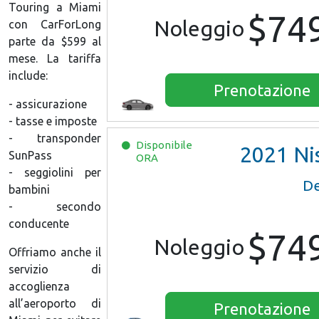
Touring a Miami
$74
Noleggio
con CarForLong
parte da $599 al
mese. La tariffa
include:
Prenotazione
- assicurazione
- tasse e imposte
- transponder
Disponibile
2021
Nissan Ver
SunPass
ORA
- seggiolini per
De
bambini
- secondo
conducente
$74
Noleggio
Offriamo anche il
servizio di
accoglienza
all’aeroporto di
Prenotazione