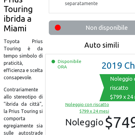
separatamente
Touring
ibrida a
Miami
Non disponibile
Toyota Prius
Auto simili
Touring è da
tempo simbolo di
Disponibile
praticità,
2019
Chevrolet M
ORA
efficienza e scelta
consapevole.
Noleggio 
riscatto
Contrariamente
$799 x 24
allo stereotipo di
"ibrida da città",
Noleggio con riscatto
la Prius Touring si
$799 x 24 mesi
$74
comporta
Noleggio
egregiamente sia
sulle autostrade