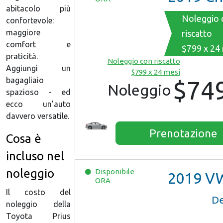
abitacolo più
Noleggio 
confortevole:
maggiore
riscatto
comfort e
$799 x 24
praticità.
Noleggio con riscatto
Aggiungi un
$799 x 24 mesi
bagagliaio
$74
Noleggio
spazioso - ed
ecco un’auto
davvero versatile.
Prenotazione
Cosa è
incluso nel
noleggio
Disponibile
2019
VW Je
ORA
Il costo del
De
noleggio della
Toyota Prius