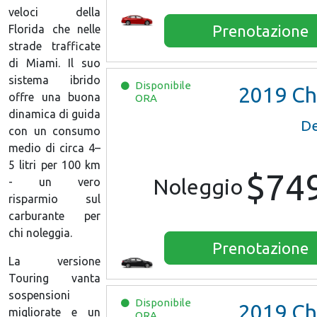
veloci della
Prenotazione
Florida che nelle
strade trafficate
di Miami. Il suo
sistema ibrido
Disponibile
2019
Chevrolet M
offre una buona
ORA
dinamica di guida
De
con un consumo
medio di circa 4–
5 litri per 100 km
$74
Noleggio
- un vero
risparmio sul
carburante per
chi noleggia.
Prenotazione
La versione
Touring vanta
sospensioni
Disponibile
2019
Chevrolet M
migliorate e un
ORA