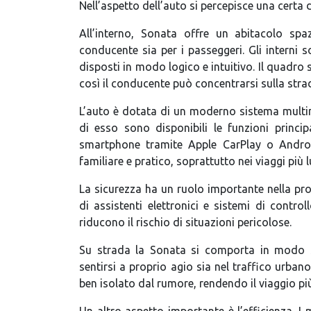
Nell’aspetto dell’auto si percepisce una cert
All’interno, Sonata offre un abitacolo spa
conducente sia per i passeggeri. Gli interni 
disposti in modo logico e intuitivo. Il quadro 
così il conducente può concentrarsi sulla stra
L’auto è dotata di un moderno sistema mult
di esso sono disponibili le funzioni princi
smartphone tramite Apple CarPlay o Androi
familiare e pratico, soprattutto nei viaggi più l
La sicurezza ha un ruolo importante nella pro
di assistenti elettronici e sistemi di contro
riducono il rischio di situazioni pericolose.
Su strada la Sonata si comporta in modo st
sentirsi a proprio agio sia nel traffico urban
ben isolato dal rumore, rendendo il viaggio pi
Un altro aspetto importante è l’efficienza. I