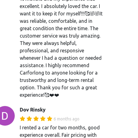
excellent. I absolutely loved the car. I
want it to keep it for myself!!!🥰🤣🤣It
was reliable, comfortable, and in
great condition the entire time. The
customer service was truly amazing.
They were always helpful,
professional, and responsive
whenever I had a question or needed
assistance. I highly recommend
Carforlong to anyone looking for a
trustworthy and long-term rental
option. Thank you for such a great
experience!🥰❤️❤️
Dov Rinsky
6 months ago
I rented a car for two months, good
experience overall. Fair pricing with