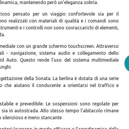
a dinamica, mantenendo però un’eleganza sobria.
zioso pensato per un viaggio confortevole sia per il
sono realizzati con materiali di qualità e i comandi sono
strumenti e i controlli non sono sovraccarichi di elementi,
da.
imediale con un grande schermo touchscreen. Attraverso
pali - navigazione, sistema audio e collegamento dello
d Auto. Questo rende l’uso del sistema multimediale
unghi.
gettazione della Sonata. La berlina è dotata di una serie
llo che aiutano il conducente a orientarsi nel traffico e
abile e prevedibile. Le sospensioni sono regolate per
o sia in autostrada. Allo stesso tempo l’abitacolo rimane
ù silenzioso e meno stancante.
 motori lavorano in modo efficace e l’aerodinamica della