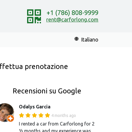
+1 (786) 808-9999
rent@carforlong.com
Italiano
ffettua prenotazione
Recensioni su Google
Odalys Garcia
4 months ago
I rented a car from Carforlong for 2
½ months and my experience was