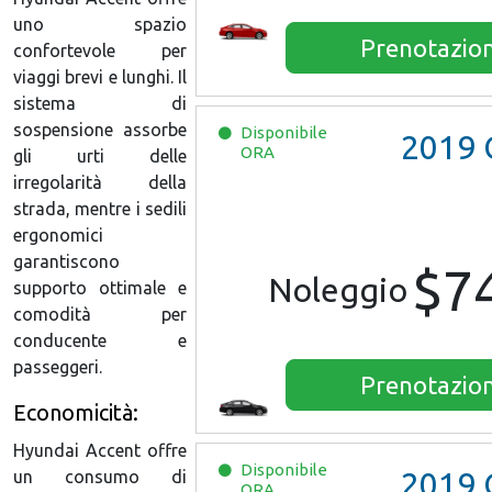
uno spazio
Prenotazio
confortevole per
viaggi brevi e lunghi. Il
sistema di
sospensione assorbe
Disponibile
2019
Chev
ORA
gli urti delle
irregolarità della
strada, mentre i sedili
ergonomici
garantiscono
$7
Noleggio
supporto ottimale e
comodità per
conducente e
passeggeri.
Prenotazio
Economicità:
Hyundai Accent offre
Disponibile
2019
Chev
un consumo di
ORA