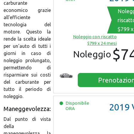
carburante
economico grazie
Nolegg
all'efficiente
riscatt
tecnologia del
$799 x
motore. Questo la
Noleggio con riscatto
rende la scelta ideale
$799 x 24 mesi
per un'auto di tutti i
$7
Noleggio
giorni in caso di
noleggio prolungato,
permettendo di
risparmiare sui costi
Prenotazio
del carburante per
tutto il periodo di
noleggio.
Disponibile
2019
V
Maneggevolezza:
ORA
Dal punto di vista
della
maneggevolezza, la