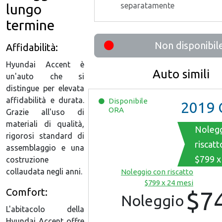
separatamente
lungo
termine
Non disponibil
Affidabilità:
Hyundai Accent è
Auto simili
un'auto che si
distingue per elevata
affidabilità e durata.
Disponibile
2019
Chev
ORA
Grazie all'uso di
materiali di qualità,
Nolegg
rigorosi standard di
riscatt
assemblaggio e una
$799 x
costruzione
collaudata negli anni.
Noleggio con riscatto
$799 x 24 mesi
Comfort:
$7
Noleggio
L'abitacolo della
Hyundai Accent offre