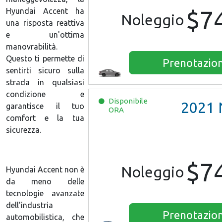
$7
Hyundai Accent ha
Noleggio
una risposta reattiva
e un'ottima
manovrabilità.
Questo ti permette di
Prenotazio
sentirti sicuro sulla
strada in qualsiasi
condizione e
Disponibile
2021
Nis
garantisce il tuo
ORA
comfort e la tua
sicurezza.
$7
Noleggio
Hyundai Accent non è
da meno delle
tecnologie avanzate
dell'industria
Prenotazio
automobilistica, che