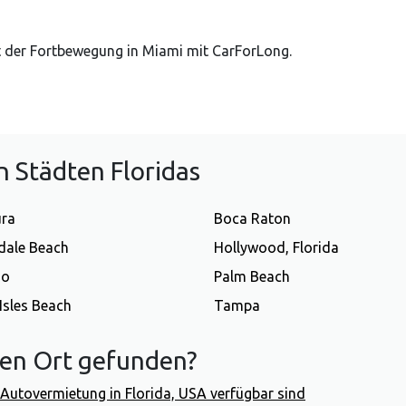
Art der Fortbewegung in Miami mit CarForLong.
 Städten Floridas
ura
Boca Raton
dale Beach
Hollywood, Florida
do
Palm Beach
Isles Beach
Tampa
gen Ort gefunden?
ür Autovermietung in Florida, USA verfügbar sind