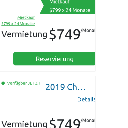
Mietkauf
$799 x 24 Monate
Mietkauf
$799 x 24 Monate
$749
/Monat
Vermietung
Reservierung
Verfügbar
JETZT
2019
Chevrolet Malibu
Details
$749
/Monat
Vermietung