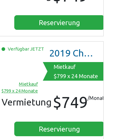
Reservierung
Verfügbar
JETZT
2019
Chevrolet Malibu
Mietkauf
$799 x 24 Monate
Mietkauf
$799 x 24 Monate
$749
/Monat
Vermietung
Reservierung