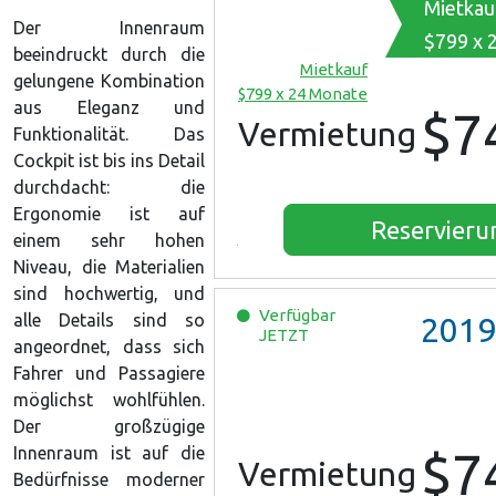
Mietkau
Der Innenraum
$799 x 
beeindruckt durch die
Mietkauf
gelungene Kombination
$799 x 24 Monate
aus Eleganz und
$7
Vermietung
Funktionalität. Das
Cockpit ist bis ins Detail
durchdacht: die
Ergonomie ist auf
Reservieru
einem sehr hohen
Niveau, die Materialien
sind hochwertig, und
Verfügbar
alle Details sind so
2019
JETZT
angeordnet, dass sich
Fahrer und Passagiere
möglichst wohlfühlen.
Der großzügige
Innenraum ist auf die
$7
Vermietung
Bedürfnisse moderner