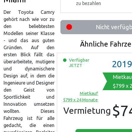
zu bezahlen
Der Toyota Camry
gehört nach wie vor zu
den beliebtesten
Nicht verfüg
Modellen seiner Klasse
- und das aus guten
Ähnliche Fahrz
Gründen. Auf den
ersten Blick fällt das
Verfügbar
überarbeitete, mutigere
2019
JETZT
und dynamischere
Design auf, in dem die
Mietkau
Ingenieure und Designer
$799 x 
den Geist von
Mietkauf
Sportlichkeit und
$799 x 24 Monate
Innovation umsetzen
$7
Vermietung
wollten. Dieses
Fahrzeug ist für alle
gedacht, die einen