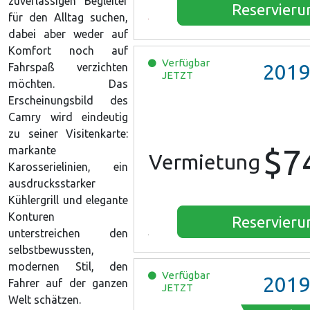
zuverlässigen Begleiter
Reservieru
für den Alltag suchen,
dabei aber weder auf
Komfort noch auf
Verfügbar
2019
Fahrspaß verzichten
JETZT
möchten. Das
Erscheinungsbild des
Camry wird eindeutig
zu seiner Visitenkarte:
$7
markante
Vermietung
Karosserielinien, ein
ausdrucksstarker
Kühlergrill und elegante
Konturen
Reservieru
unterstreichen den
selbstbewussten,
modernen Stil, den
Verfügbar
2019
Fahrer auf der ganzen
JETZT
Welt schätzen.