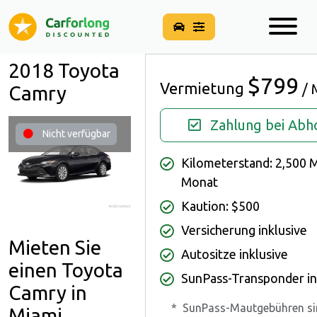
2018 Toyota
$799
Vermietung
/ 
Camry
Zahlung bei Abh
Nicht verfügbar
Kilometerstand: 2,500 M
Monat
Kaution: $500
Versicherung inklusive
Mieten Sie
Autositze inklusive
einen Toyota
SunPass-Transponder in
Camry in
*
SunPass-Mautgebühren si
Miami