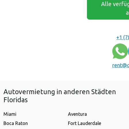
Alle verfü
a
+1 (7
rent@c
Autovermietung in anderen Städten
Floridas
Miami
Aventura
Boca Raton
Fort Lauderdale