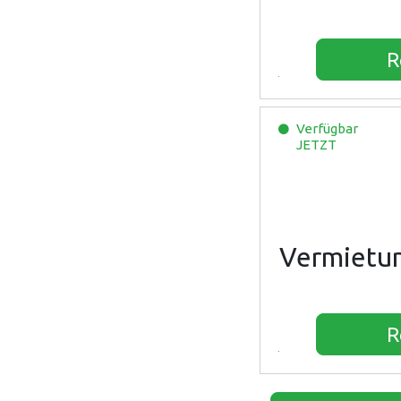
R
Verfügbar
JETZT
Vermietu
R