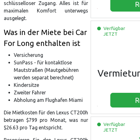
schlüsselloser Zugang. Alles ist für
R
maximalen Komfort unterwegs
ausgelegt.
Verfügbar
Was in der Miete bei Car
JETZT
For Long enthalten ist
Versicherung
SunPass - für kontaktlose
Mautstraßen (Mautgebühren
Vermietu
werden separat berechnet)
Kinder­sitze
Zweiter Fahrer
R
Abholung am Flughafen Miami
Die Mietkosten für den Lexus CT200h
betragen $799 pro Monat, was nur
Verfügbar
$26.63 pro Tag entspricht.
JETZT
Reservieren Sie den Lexus CT200h