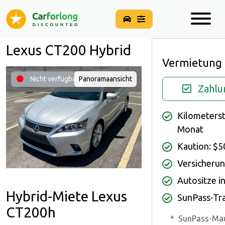
Lexus CT200 Hybrid
Vermietung
Nicht verfügbar
Panoramaansicht
Zahlu
Kilometerst
Monat
Kaution: $5
Versicherun
Autositze i
Hybrid-Miete Lexus
SunPass-Tra
CT200h
*
SunPass-Mau