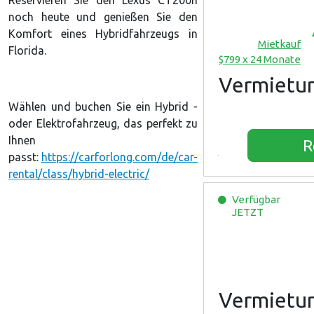
noch heute und genießen Sie den
Komfort eines Hybridfahrzeugs in
Mietkauf
Florida.
$799 x 24 Monate
Vermietu
Wählen und buchen Sie ein Hybrid -
oder Elektrofahrzeug, das perfekt zu
Ihnen
R
passt:
https://carforlong.com/de/car-
rental/class/hybrid-electric/
Verfügbar
JETZT
Vermietu