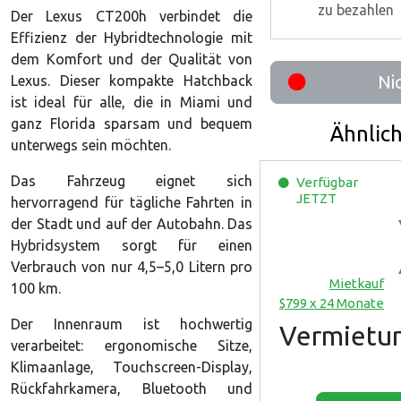
zu bezahlen
Der Lexus CT200h verbindet die
Effizienz der Hybridtechnologie mit
dem Komfort und der Qualität von
Ni
Lexus. Dieser kompakte Hatchback
ist ideal für alle, die in Miami und
ganz Florida sparsam und bequem
Ähnlic
unterwegs sein möchten.
Das Fahrzeug eignet sich
Verfügbar
JETZT
hervorragend für tägliche Fahrten in
der Stadt und auf der Autobahn. Das
Hybridsystem sorgt für einen
Verbrauch von nur 4,5–5,0 Litern pro
Mietkauf
100 km.
$799 x 24 Monate
Der Innenraum ist hochwertig
Vermietu
verarbeitet: ergonomische Sitze,
Klimaanlage, Touchscreen-Display,
Rückfahrkamera, Bluetooth und