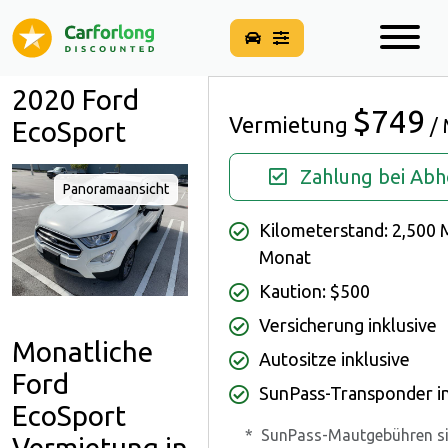
2020 Ford
$749
Vermietung
/
EcoSport
Zahlung bei Abh
Panoramaansicht
Kilometerstand: 2,500 
Monat
Kaution: $500
Versicherung inklusive
Monatliche
Autositze inklusive
Ford
SunPass-Transponder in
EcoSport
*
SunPass-Mautgebühren si
Vermietung in