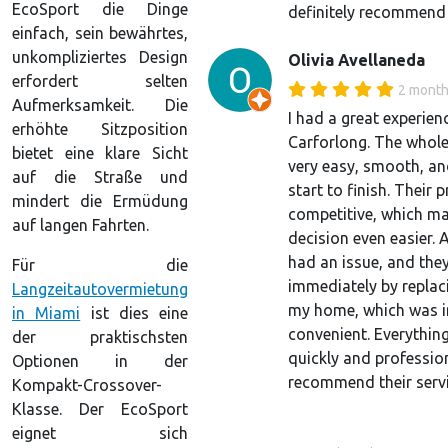
EcoSport die Dinge
definitely recommend
einfach, sein bewährtes,
unkompliziertes Design
Olivia Avellaneda
erfordert selten
2 month
Aufmerksamkeit. Die
I had a great experien
erhöhte Sitzposition
Carforlong. The whol
bietet eine klare Sicht
very easy, smooth, an
auf die Straße und
start to finish. Their p
mindert die Ermüdung
competitive, which m
auf langen Fahrten.
decision even easier. A
had an issue, and they
Für die
immediately by replaci
Langzeitautovermietung
my home, which was i
in Miami
ist dies eine
convenient. Everythin
der praktischsten
quickly and profession
Optionen in der
recommend their servi
Kompakt-Crossover-
Klasse. Der EcoSport
eignet sich