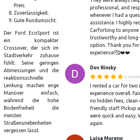
They were always help
Preis.
professional, and res
Zuverlässigkeit.
whenever I had a ques
Gute Rundumsicht.
assistance. I highly 
Carforlong to anyone 
Der Ford EcoSport ist
trustworthy and long-
ein kompakter
option. Thank you for
Crossover, der sich im
experience!🥰❤️❤️
Stadtverkehr zuhause
fühlt. Seine geringen
Dov Rinsky
Abmessungen und die
6 month
reaktionsschnelle
Lenkung machen enge
I rented a car for tw
Manöver einfach,
experience overall. Fai
während die hohe
no hidden fees, clean 
Bodenfreiheit die
friendly staff. Pickup
meisten
were quick and easy. 
Straßenunebenheiten
again.
vergessen lässt.
Luisa Moreno