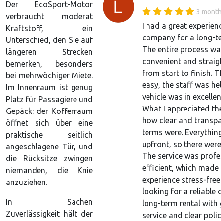
Der EcoSport-Motor
3 month
verbraucht moderat
I had a great experien
Kraftstoff, ein
company for a long-te
Unterschied, den Sie auf
The entire process wa
längeren Strecken
convenient and strai
bemerken, besonders
from start to finish.
bei mehrwöchiger Miete.
easy, the staff was he
Im Innenraum ist genug
vehicle was in excellen
Platz für Passagiere und
What I appreciated t
Gepäck: der Kofferraum
how clear and transpa
öffnet sich über eine
terms were. Everythin
praktische seitlich
upfront, so there were
angeschlagene Tür, und
The service was profe
die Rücksitze zwingen
efficient, which made
niemanden, die Knie
experience stress-free.
anzuziehen.
looking for a reliable 
In Sachen
long-term rental wit
Zuverlässigkeit hält der
service and clear polic