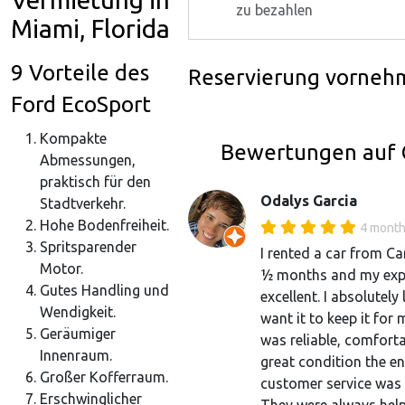
zu bezahlen
Miami, Florida
9 Vorteile des
Reservierung vorneh
Ford EcoSport
Kompakte
Bewertungen auf 
Abmessungen,
praktisch für den
Odalys Garcia
Stadtverkehr.
Hohe Bodenfreiheit.
4 month
Spritsparender
I rented a car from Ca
Motor.
½ months and my exp
Gutes Handling und
excellent. I absolutely 
Wendigkeit.
want it to keep it for 
Geräumiger
was reliable, comforta
Innenraum.
great condition the en
Großer Kofferraum.
customer service was 
Erschwinglicher