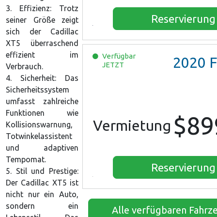
3. Effizienz: Trotz
Reservierung
seiner Größe zeigt
sich der Cadillac
XT5 überraschend
effizient im
Verfügbar
2020
Ford E
JETZT
Verbrauch.
4. Sicherheit: Das
Sicherheitssystem
umfasst zahlreiche
Funktionen wie
$89
Vermietung
Kollisionswarnung,
Totwinkelassistent
und adaptiven
Tempomat.
Reservierung
5. Stil und Prestige:
Der Cadillac XT5 ist
nicht nur ein Auto,
sondern ein
Alle verfügbaren Fahrz