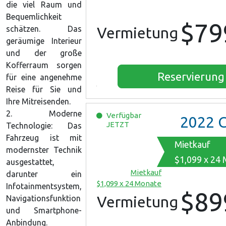
die viel Raum und
Bequemlichkeit
$79
schätzen. Das
Vermietung
geräumige Interieur
und der große
Kofferraum sorgen
Reservierung
für eine angenehme
Reise für Sie und
Ihre Mitreisenden.
2. Moderne
Verfügbar
2022
Chevro
JETZT
Technologie: Das
Fahrzeug ist mit
Mietkauf
modernster Technik
$1,099 x 24
ausgestattet,
Mietkauf
darunter ein
$1,099 x 24 Monate
Infotainmentsystem,
$89
Vermietung
Navigationsfunktion
und Smartphone-
Anbindung.