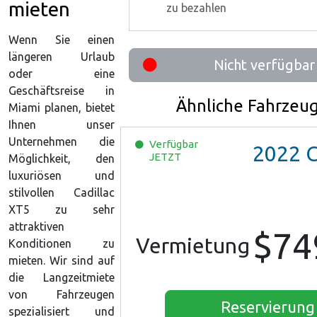
mieten
zu bezahlen
Wenn Sie einen
längeren Urlaub
Nicht verfügbar
oder eine
Geschäftsreise in
Ähnliche Fahrzeu
Miami planen, bietet
Ihnen unser
Unternehmen die
Verfügbar
2022
Chevro
JETZT
Möglichkeit, den
luxuriösen und
stilvollen Cadillac
XT5 zu sehr
attraktiven
$74
Vermietung
Konditionen zu
mieten. Wir sind auf
die Langzeitmiete
von Fahrzeugen
Reservierung
spezialisiert und