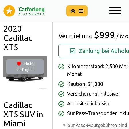
2020
$999
Vermietung
/ Mo
Cadillac
XT5
Zahlung bei Abhol
Nicht
Kilometerstand: 2,500 Mei
verfügbar
Monat
Kaution: $1,000
Versicherung inklusive
Cadillac
Autositze inklusive
XT5 SUV in
SunPass-Transponder inklu
Miami
*
SunPass-Mautgebühren sind 