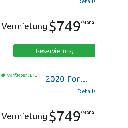
Details
$749
/Monat
Vermietung
Reservierung
Verfügbar
JETZT
2020
Ford EcoSport
Details
$749
/Monat
Vermietung