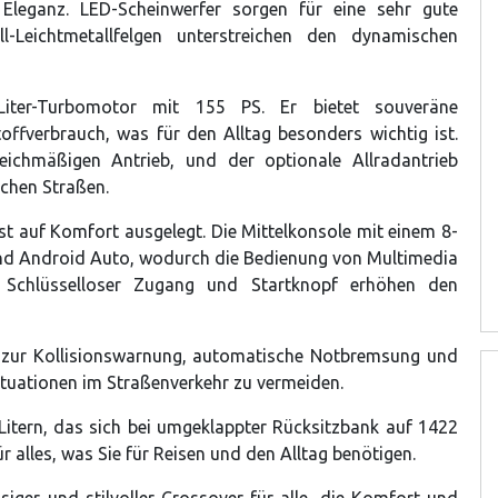
Eleganz. LED-Scheinwerfer sorgen für eine sehr gute
-Leichtmetallfelgen unterstreichen den dynamischen
Liter-Turbomotor mit 155 PS. Er bietet souveräne
ffverbrauch, was für den Alltag besonders wichtig ist.
eichmäßigen Antrieb, und der optionale Allradantrieb
ichen Straßen.
t auf Komfort ausgelegt. Die Mittelkonsole mit einem 8-
und Android Auto, wodurch die Bedienung von Multimedia
. Schlüsselloser Zugang und Startknopf erhöhen den
eme zur Kollisionswarnung, automatische Notbremsung und
Situationen im Straßenverkehr zu vermeiden.
itern, das sich bei umgeklappter Rücksitzbank auf 1422
ür alles, was Sie für Reisen und den Alltag benötigen.
siger und stilvoller Crossover für alle, die Komfort und