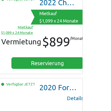
2022
Chevrolet Equinox
Mietkauf
$1,099 x 24 Monate
Mietkauf
$1,099 x 24 Monate
$899
/Monat
Vermietung
Reservierung
Verfügbar
JETZT
2020
Ford Escape SE
Details