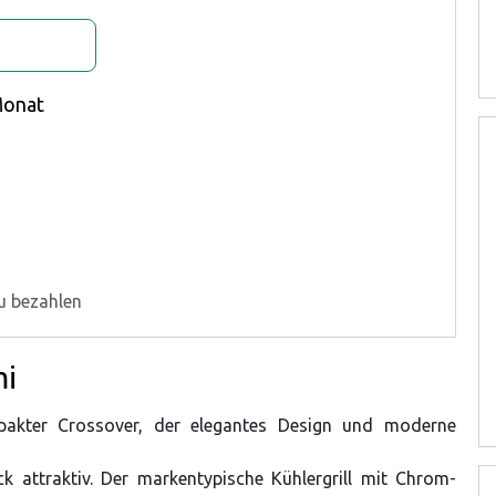
g
Monat
u bezahlen
mi
pakter Crossover, der elegantes Design und moderne
ck attraktiv. Der markentypische Kühlergrill mit Chrom-