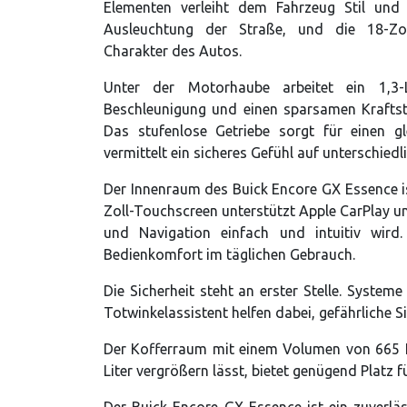
Elementen verleiht dem Fahrzeug Stil und 
Ausleuchtung der Straße, und die 18-Zoll
Charakter des Autos.
Unter der Motorhaube arbeitet ein 1,3-
Beschleunigung und einen sparsamen Kraftsto
Das stufenlose Getriebe sorgt für einen gl
vermittelt ein sicheres Gefühl auf unterschiedl
Der Innenraum des Buick Encore GX Essence is
Zoll-Touchscreen unterstützt Apple CarPlay 
und Navigation einfach und intuitiv wird
Bedienkomfort im täglichen Gebrauch.
Die Sicherheit steht an erster Stelle. Syst
Totwinkelassistent helfen dabei, gefährliche 
Der Kofferraum mit einem Volumen von 665 L
Liter vergrößern lässt, bietet genügend Platz f
Der Buick Encore GX Essence ist ein zuverläs