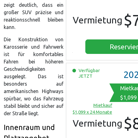
zeigt deutlich, dass ein
großer SUV präzise und
$
Vermietung
reaktionsschnell bleiben
kann.
Die Konstruktion von
Reservie
Karosserie und Fahrwerk
ist für komfortables
Fahren bei höheren
Geschwindigkeiten
Verfügbar
20
JETZT
ausgelegt. Das ist
besonders auf
Mietka
amerikanischen Highways
$1,099
spürbar, wo das Fahrzeug
Mietkauf
stabil bleibt und sicher auf
$1,099 x 24 Monate
der Straße liegt.
$
Vermietung
Innenraum und