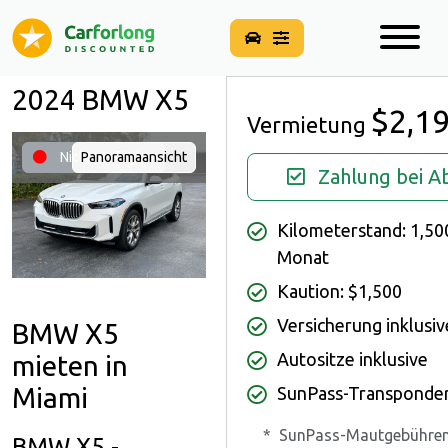
2024 BMW X5
$2,1
Vermietung
Nicht verfügbar
Panoramaansicht
Zahlung bei A
Kilometerstand: 1,50
Monat
Kaution: $1,500
Versicherung inklusiv
BMW X5
Autositze inklusive
mieten in
Miami
SunPass-Transponder 
*
SunPass-Mautgebühren
BMW X5 -