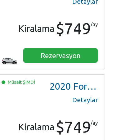
Detaylar
$749
/ay
Kiralama
Rezervasyon
Müsait
ŞİMDİ
2020
Ford EcoSport
Detaylar
$749
/ay
Kiralama