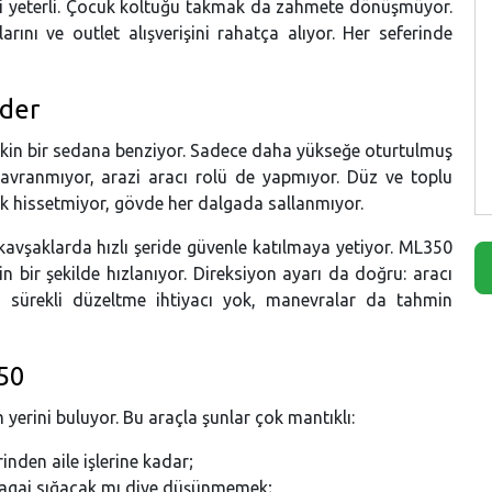
esi yeterli. Çocuk koltuğu takmak da zahmete dönüşmüyor.
larını ve outlet alışverişini rahatça alıyor. Her seferinde
ider
kin bir sedana benziyor. Sadece daha yükseğe oturtulmuş
davranmıyor, arazi aracı rolü de yapmıyor. Düz ve toplu
pek hissetmiyor, gövde her dalgada sallanmıyor.
avşaklarda hızlı şeride güvenle katılmaya yetiyor. ML350
 bir şekilde hızlanıyor. Direksiyon ayarı da doğru: aracı
 sürekli düzeltme ihtiyacı yok, manevralar da tahmin
50
erini buluyor. Bu araçla şunlar çok mantıklı:
inden aile işlerine kadar;
 bagaj sığacak mı diye düşünmemek;