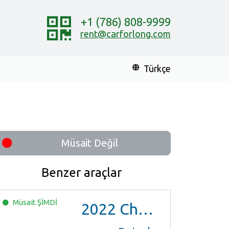
+1 (786) 808-9999
rent@carforlong.com
Türkçe
Müsait Değil
Benzer araçlar
Müsait
ŞİMDİ
2022
Chevrolet Trax LS