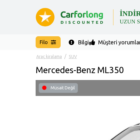
İNDİ
UZUN 
Bilgi
Müşteri yorumlar
Filo
Araç kiralama
SUV
Mercedes-Benz ML350
Müsait Değil