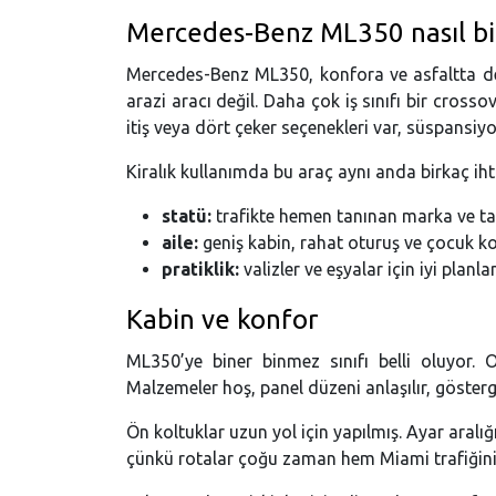
Mercedes-Benz ML350 nasıl bi
Mercedes-Benz ML350, konfora ve asfaltta de
arazi aracı değil. Daha çok iş sınıfı bir crosso
itiş veya dört çeker seçenekleri var, süspansiy
Kiralık kullanımda bu araç aynı anda birkaç ihti
statü:
trafikte hemen tanınan marka ve ta
aile:
geniş kabin, rahat oturuş ve çocuk kol
pratiklik:
valizler ve eşyalar için iyi planl
Kabin ve konfor
ML350’ye biner binmez sınıfı belli oluyor. O
Malzemeler hoş, panel düzeni anlaşılır, gösterg
Ön koltuklar uzun yol için yapılmış. Ayar aralı
çünkü rotalar çoğu zaman hem Miami trafiğini h