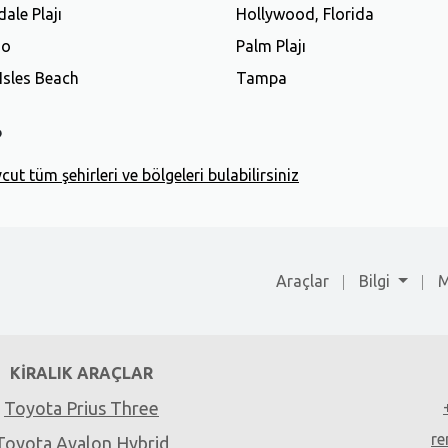
ale Plajı
Hollywood, Florida
do
Palm Plajı
Isles Beach
Tampa
?
t tüm şehirleri ve bölgeleri bulabilirsiniz
Araçlar
Bilgi
M
KIRALIK ARAÇLAR
Toyota Prius Three
re
Toyota Avalon Hybrid