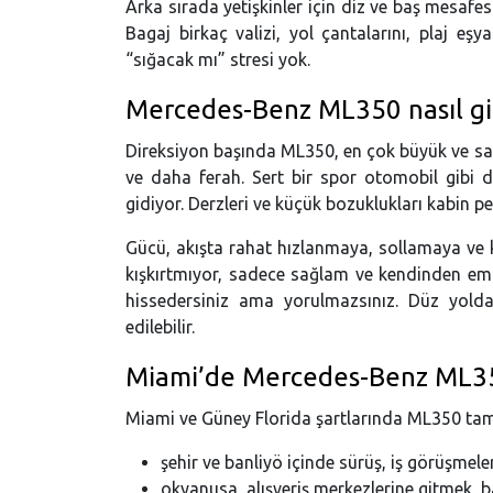
Arka sırada yetişkinler için diz ve baş mesaf
Bagaj birkaç valizi, yol çantalarını, plaj eşya
“sığacak mı” stresi yok.
Mercedes-Benz ML350 nasıl g
Direksiyon başında ML350, en çok büyük ve sa
ve daha ferah. Sert bir spor otomobil gibi 
gidiyor. Derzleri ve küçük bozuklukları kabin 
Gücü, akışta rahat hızlanmaya, sollamaya ve k
kışkırtmıyor, sadece sağlam ve kendinden emin
hissedersiniz ama yorulmazsınız. Düz yolda
edilebilir.
Miami’de Mercedes-Benz ML3
Miami ve Güney Florida şartlarında ML350 tam y
şehir ve banliyö içinde sürüş, iş görüşmeler
okyanusa, alışveriş merkezlerine gitmek,