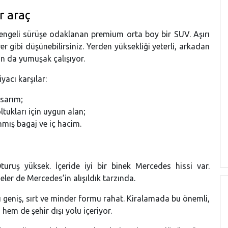
r araç
ngeli sürüşe odaklanan premium orta boy bir SUV. Aşırı
ver gibi düşünebilirsiniz. Yerden yüksekliği yeterli, arkadan
on da yumuşak çalışıyor.
yacı karşılar:
sarım;
tukları için uygun alan;
anmış bagaj ve iç hacim.
turuş yüksek. İçeride iyi bir binek Mercedes hissi var.
eler de Mercedes’in alışıldık tarzında.
ğı geniş, sırt ve minder formu rahat. Kiralamada bu önemli,
em de şehir dışı yolu içeriyor.