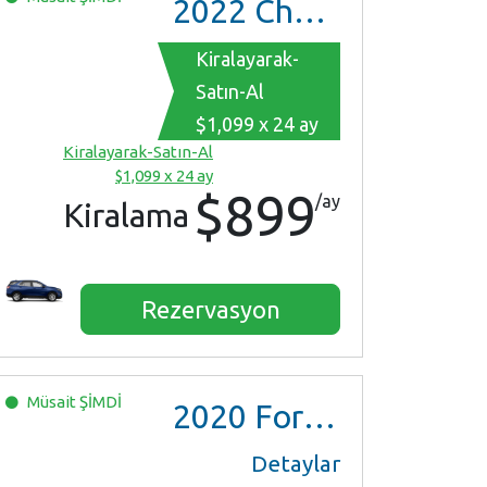
2022
Chevrolet Equinox
Kiralayarak-
Satın-Al
$1,099 x 24 ay
Kiralayarak-Satın-Al
$1,099 x 24 ay
$899
/ay
Kiralama
Rezervasyon
Müsait
ŞİMDİ
2020
Ford Escape SE
Detaylar