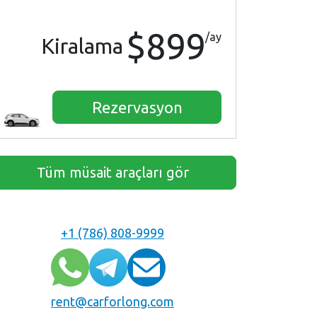
$899
/ay
Kiralama
Rezervasyon
Tüm müsait araçları gör
+1 (786) 808-9999
rent@carforlong.com