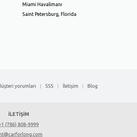
Miami Havalimanı
Saint Petersburg, Florida
üşteri yorumları
SSS
İletişim
Blog
İLETIŞIM
+1 (786) 808-9999
nt@carforlong.com