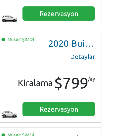
Rezervasyon
Müsait
ŞİMDİ
2020
Buick Encore Preferred
Detaylar
$799
/ay
Kiralama
Rezervasyon
Müsait
ŞİMDİ