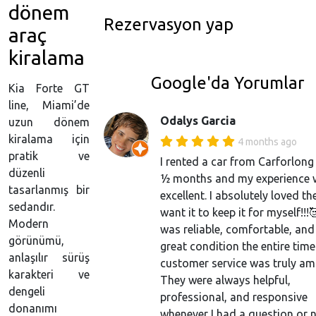
dönem
Rezervasyon yap
araç
kiralama
Google'da Yorumlar
Kia Forte GT
line, Miami’de
Odalys Garcia
uzun dönem
kiralama için
4 months ago
pratik ve
I rented a car from Carforlong
düzenli
½ months and my experience 
tasarlanmış bir
excellent. I absolutely loved the
sedandır.
want it to keep it for myself!!!
Modern
was reliable, comfortable, and
görünümü,
great condition the entire time
anlaşılır sürüş
customer service was truly am
karakteri ve
They were always helpful,
dengeli
professional, and responsive
donanımı
whenever I had a question or 