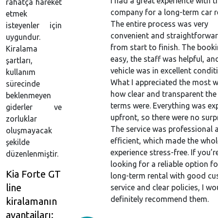
I had a great experience with t
rahatça hareket
company for a long-term car r
etmek
The entire process was very
isteyenler için
convenient and straightforwa
uygundur.
from start to finish. The book
Kiralama
easy, the staff was helpful, an
şartları,
vehicle was in excellent condit
kullanım
What I appreciated the most 
sürecinde
how clear and transparent the 
beklenmeyen
terms were. Everything was ex
giderler ve
upfront, so there were no surpr
zorluklar
The service was professional 
oluşmayacak
efficient, which made the whol
şekilde
experience stress-free. If you’r
düzenlenmiştir.
looking for a reliable option fo
Kia Forte GT
long-term rental with good c
line
service and clear policies, I wo
definitely recommend them.
kiralamanın
avantajları: