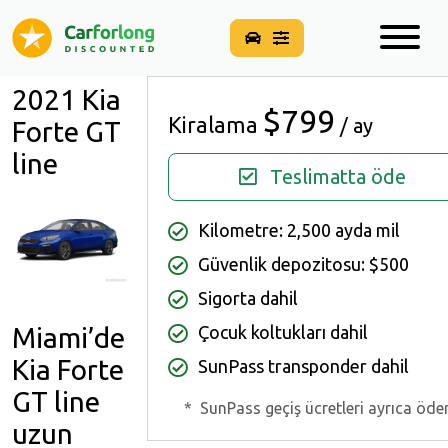
2021 Kia
$799
Kiralama
/ ay
Forte GT
line
Teslimatta öde
Kilometre: 2,500 ayda mil
Güvenlik depozitosu: $500
Sigorta dahil
Çocuk koltukları dahil
Miami’de
Kia Forte
SunPass transponder dahil
GT line
*
SunPass geçiş ücretleri ayrıca öde
uzun