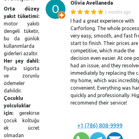
Olivia Avellaneda
Orta düzey
2 months ago
yakıt tüketimi:
I had a great experience with
motor yakıtı
Carforlong. The whole proces
dengeli tüketir,
very easy, smooth, and fast f
bu da günlük
start to finish. Their prices are
kullanımlarda
competitive, which made the
giderleri azaltır.
decision even easier. At one po
Her şey dahil:
had an issue, and they resolved
fiyata sigorta
immediately by replacing the c
ve zorunlu
my home, which was incredibl
ödemeler
convenient. Everything was ha
dahildir.
quickly and professionally. Hig
Çocuklu
recommend their service!
yolculuklar
için:
gerekirse
çocuk koltuğu
+1 (786) 808-9999
ek ücret
olmadan