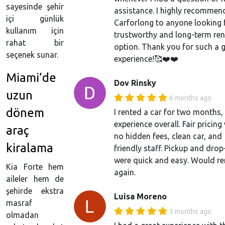
sayesinde şehir
assistance. I highly recommen
içi günlük
Carforlong to anyone looking 
kullanım için
trustworthy and long-term ren
rahat bir
option. Thank you for such a 
seçenek sunar.
experience!🥰❤️❤️
Miami’de
Dov Rinsky
uzun
6 months ago
dönem
I rented a car for two months
experience overall. Fair pricing
araç
no hidden fees, clean car, and
kiralama
friendly staff. Pickup and drop
were quick and easy. Would re
Kia Forte hem
again.
aileler hem de
şehirde ekstra
Luisa Moreno
masraf
3 months ago
olmadan