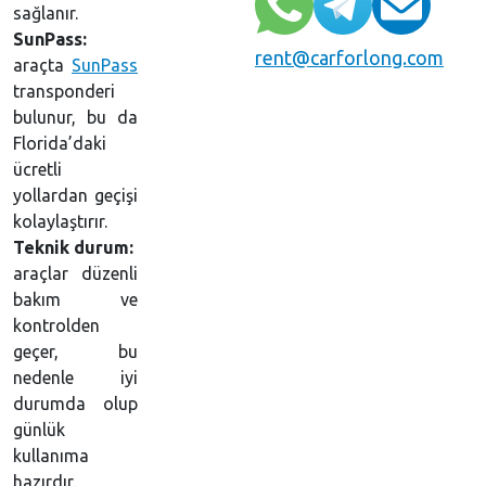
sağlanır.
SunPass:
rent@carforlong.com
araçta
SunPass
transponderi
bulunur, bu da
Florida’daki
ücretli
yollardan geçişi
kolaylaştırır.
Teknik durum:
araçlar düzenli
bakım ve
kontrolden
geçer, bu
nedenle iyi
durumda olup
günlük
kullanıma
hazırdır.