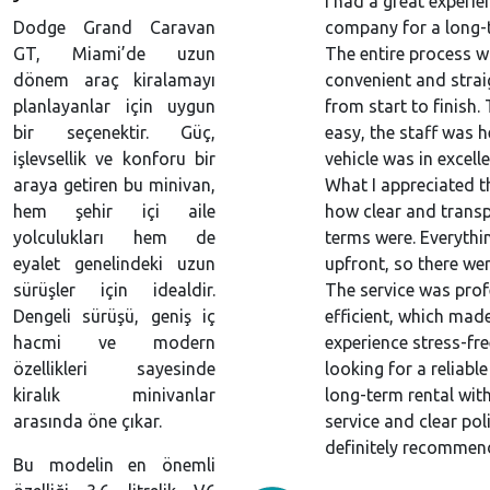
I had a great experie
Dodge Grand Caravan
company for a long-t
GT, Miami’de uzun
The entire process w
dönem araç kiralamayı
convenient and stra
planlayanlar için uygun
from start to finish
bir seçenektir. Güç,
easy, the staff was h
işlevsellik ve konforu bir
vehicle was in excell
araya getiren bu minivan,
What I appreciated 
hem şehir içi aile
how clear and transp
yolculukları hem de
terms were. Everythi
eyalet genelindeki uzun
upfront, so there wer
sürüşler için idealdir.
The service was pro
Dengeli sürüşü, geniş iç
efficient, which mad
hacmi ve modern
experience stress-free
özellikleri sayesinde
looking for a reliable
kiralık minivanlar
long-term rental wi
arasında öne çıkar.
service and clear pol
definitely recommen
Bu modelin en önemli