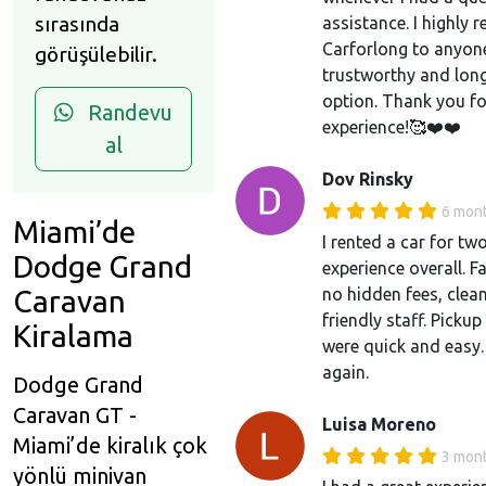
sırasında
assistance. I highly
Carforlong to anyone
görüşülebilir.
trustworthy and long
option. Thank you fo
Randevu
experience!🥰❤️❤️
al
Dov Rinsky
6 mon
Miami’de
I rented a car for t
Dodge Grand
experience overall. Fa
Caravan
no hidden fees, clean
friendly staff. Picku
Kiralama
were quick and easy.
again.
Dodge Grand
Caravan GT -
Luisa Moreno
Miami’de kiralık çok
3 mon
yönlü minivan