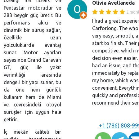
özelliği 3.6 litrelik V6
Olivia Avellaneda
Pentastar motorudur ve
2 mon
283 beygir güç üretir. Bu
I had a great experie
performans akıcı ve
Carforlong. The who
dinamik bir sürüş sağlar,
very easy, smooth, a
özellikle uzun
start to finish. Their
yolculuklarda avantaj
competitive, which 
sunar. Motor ayarları
decision even easier.
sayesinde Grand Caravan
had an issue, and the
GT, güç ile yakıt
immediately by repla
verimliliği arasında
my home, which was 
dengeli bir yapı sunar, bu
convenient. Everyth
da onu hem günlük
quickly and professio
kullanım hem de Miami
recommend their ser
ve çevresindeki otoyol
sürüşleri için uygun hale
getirir.
+1 (786) 808-99
İç mekân kaliteli bir