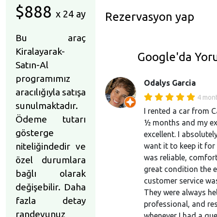
$888
x 24 ay
Rezervasyon yap
Bu araç
Kiralayarak-
Google'da Yor
Satın-Al
programımız
Odalys Garcia
aracılığıyla satışa
4 mon
sunulmaktadır.
I rented a car from C
Ödeme tutarı
½ months and my ex
gösterge
excellent. I absolutely
niteliğindedir ve
want it to keep it for
was reliable, comfort
özel durumlara
great condition the e
bağlı olarak
customer service was
değişebilir. Daha
They were always hel
fazla detay
professional, and re
randevunuz
whenever I had a qu