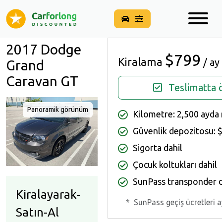
2017 Dodge
$799
Kiralama
/ ay
Grand
Caravan GT
Teslimatta 
Panoramik görünüm
Kilometre: 2,500 ayda 
Güvenlik depozitosu: 
Sigorta dahil
Çocuk koltukları dahil
SunPass transponder d
Kiralayarak-
*
SunPass geçiş ücretleri a
Satın-Al