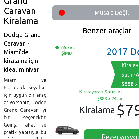
Grand
Caravan
Müsait Değil
Kiralama
Benzer araçlar
Dodge Grand
Caravan -
Müsait
2017
Dodge Grand 
Miami'de
ŞİMDİ
kiralama için
Kiralay
ideal minivan
Satın-A
Miami ve
$888 x
Florida'da seyahat
Kiralayarak-Satın-Al
için uygun bir araç
$888 x 24 ay
arıyorsanız, Dodge
$7
Kiralama
Grand Caravan iyi
bir seçenektir.
Geniş, rahat ve
pratik yapısıyla bu
Rezervasyo