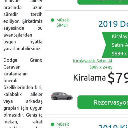
minivan aileler
arasında uzun
süredir tercih
Müsait
ediliyor. Şirketimiz
2019
Dodge Gran
ŞİMDİ
sayesinde bu
avantajlardan
Kiralay
uygun fiyatla
Satın-A
yararlanabilirsiniz.
$889 x
Dodge Grand
Kiralayarak-Satın-Al
Caravan
$889 x 24 ay
$7
kiralamanın
Kiralama
önemli
özelliklerinden biri,
kalabalık aileler
veya arkadaş
Rezervasyo
grupları için uygun
olmasıdır. Geniş iç
mekan, rahat
Müsait