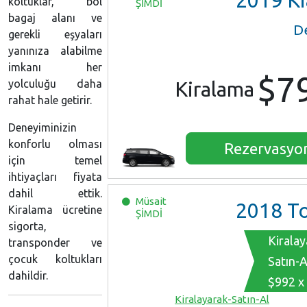
2019
Kia Se
koltuklar, bol
ŞİMDİ
bagaj alanı ve
D
gerekli eşyaları
yanınıza alabilme
imkanı her
$7
yolculuğu daha
Kiralama
rahat hale getirir.
Deneyiminizin
konforlu olması
Rezervasyo
için temel
ihtiyaçları fiyata
dahil ettik.
Müsait
2018
Toyota S
Kiralama ücretine
ŞİMDİ
sigorta,
Kiralay
transponder ve
çocuk koltukları
Satın-A
dahildir.
$992 x
Kiralayarak-Satın-Al