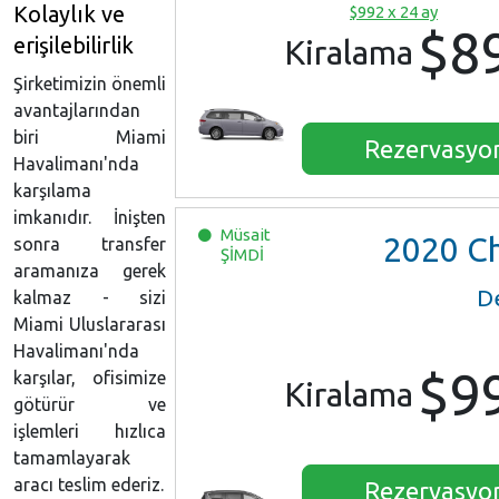
Kolaylık ve
$992 x 24 ay
$8
erişilebilirlik
Kiralama
Şirketimizin önemli
avantajlarından
biri Miami
Rezervasyo
Havalimanı'nda
karşılama
imkanıdır. İnişten
Müsait
2020
Chrysler Pacifica
sonra transfer
ŞİMDİ
aramanıza gerek
D
kalmaz - sizi
Miami Uluslararası
Havalimanı'nda
$9
karşılar, ofisimize
Kiralama
götürür ve
işlemleri hızlıca
tamamlayarak
aracı teslim ederiz.
Rezervasyo