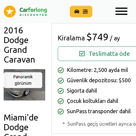
2016
$749
Kiralama
/ ay
Dodge
Grand
Teslimatta öde
Caravan
Kilometre: 2,500 ayda mil
Panoramik
Müsait
Güvenlik depozitosu: $500
görünüm
Değil
Sigorta dahil
Çocuk koltukları dahil
SunPass transponder dahil
Miami'de
*
SunPass geçiş ücretleri ayrıca 
Dodge