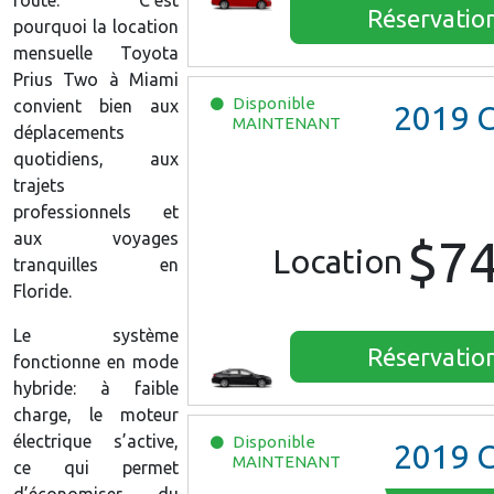
Réservatio
pourquoi la location
mensuelle Toyota
Prius Two à Miami
Disponible
convient bien aux
2019
Chevro
MAINTENANT
déplacements
quotidiens, aux
trajets
professionnels et
aux voyages
$7
Location
tranquilles en
Floride.
Le système
Réservatio
fonctionne en mode
hybride: à faible
charge, le moteur
électrique s’active,
Disponible
2019
Chevro
MAINTENANT
ce qui permet
d’économiser du