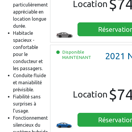
$7
Location
particulièrement
appréciable en
location longue
durée.
Réservatio
Habitacle
spacieux -
confortable
Disponible
2021
Nissa
pour le
MAINTENANT
conducteur et
les passagers.
Conduite fluide
et maniabilité
$7
prévisible.
Location
Fiabilité sans
surprises à
l’usage.
Fonctionnement
Réservatio
silencieux du
système hybride