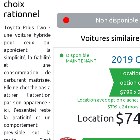
choix
rationnel
Non disponible
Toyota Prius Two -
une voiture hybride
Voitures similaire
pour ceux qui
apprécient la
Disponible
2019
Chevro
simplicité, la fiabilité
MAINTENANT
et une
consommation de
Locatio
carburant maîtrisée.
option 
Elle ne cherche pas à
$799 x 
attirer l’attention
Location avec option d'achat
par son apparence -
$799 x 24 mois
ici, l’essentiel reste
$7
Location
la praticité et un
comportement
prévisible sur la
route. C’est