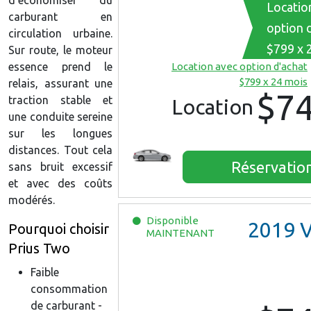
Locatio
carburant en
option 
circulation urbaine.
$799 x 
Sur route, le moteur
essence prend le
Location avec option d'achat
$799 x 24 mois
relais, assurant une
$7
traction stable et
Location
une conduite sereine
sur les longues
distances. Tout cela
Réservatio
sans bruit excessif
et avec des coûts
modérés.
Disponible
2019
VW
Pourquoi choisir
MAINTENANT
Prius Two
Faible
consommation
de carburant -