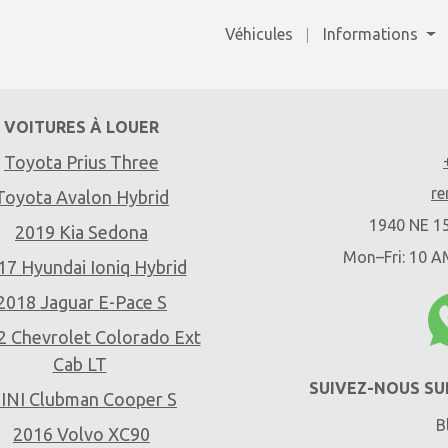
Véhicules
Informations
VOITURES À LOUER
Toyota Prius Three
re
Toyota Avalon Hybrid
1940 NE 15
2019 Kia Sedona
Mon–Fri: 10 
17 Hyundai Ioniq Hybrid
2018 Jaguar E-Pace S
2 Chevrolet Colorado Ext
Cab LT
SUIVEZ-NOUS SU
INI Clubman Cooper S
B
2016 Volvo XC90