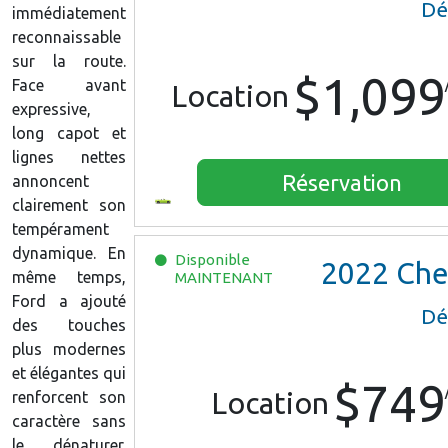
Dé
immédiatement
reconnaissable
sur la route.
$1,099
Face avant
Location
expressive,
long capot et
lignes nettes
Réservation
annoncent
clairement son
tempérament
dynamique. En
Disponible
2022
Chevrolet Trax L
même temps,
MAINTENANT
Ford a ajouté
Dé
des touches
plus modernes
et élégantes qui
$749
Location
renforcent son
caractère sans
le dénaturer.