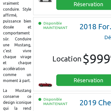
vraiment
Réservation
conduire. Style
affirmé,
puissance bien
Disponible
2018
Ford Mustang
dosée et
MAINTENANT
comportement
Dé
sûr. Conduire
une Mustang,
c’est vivre
$999
chaque virage
Location
et chaque
accélération
comme un
Réservation
moment à part.
La Mustang
conserve ce
Disponible
2019
Chevrolet Camaro Convertibl
design iconique
MAINTENANT
qui la rend