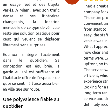
un usage réel et des trajets
I had a great 
variés. À Miami, avec son trafic
company for a
dense et ses itinéraires
The entire pr
changeants, la location
convenient an
mensuelle de ce type de véhicule
from start to
reste une solution pratique pour
easy, the staf
ceux qui veulent se déplacer
vehicle was in
librement sans surprises.
What I apprec
how clear and
Equinox s’intègre facilement
terms were. E
dans le quotidien. Sa
upfront, so th
conception est équilibrée, la
The service w
garde au sol est suffisante et
efficient, wh
l’habitacle offre de l’espace - de
experience str
quoi se sentir à l’aise aussi bien
looking for a 
en ville que sur route.
long-term ren
service and cl
Une polyvalence fiable au
definitely re
quotidien