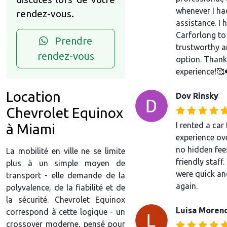
whenever I ha
rendez-vous.
assistance. I
Carforlong to
Prendre
trustworthy a
rendez-vous
option. Thank
experience!🥰
Location
Dov Rinsky
Chevrolet Equinox
I rented a ca
à Miami
experience ove
no hidden fees
La mobilité en ville ne se limite
friendly staff
plus à un simple moyen de
were quick an
transport - elle demande de la
again.
polyvalence, de la fiabilité et de
la sécurité. Chevrolet Equinox
Luisa Moren
correspond à cette logique - un
crossover moderne, pensé pour