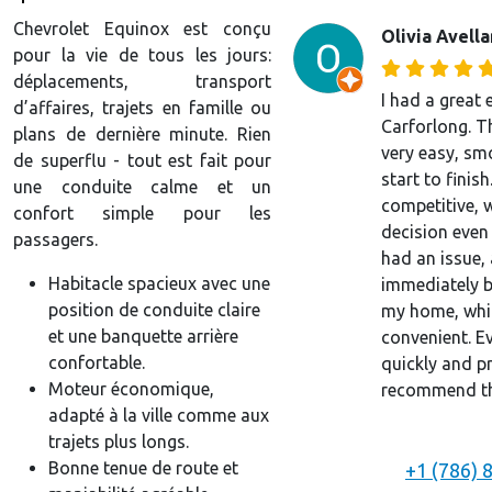
Chevrolet Equinox est conçu
Olivia Avell
pour la vie de tous les jours:
déplacements, transport
I had a great 
d’affaires, trajets en famille ou
Carforlong. T
plans de dernière minute. Rien
very easy, sm
de superflu - tout est fait pour
start to finish
une conduite calme et un
competitive, 
confort simple pour les
decision even 
passagers.
had an issue, 
Habitacle spacieux avec une
immediately b
position de conduite claire
my home, whic
et une banquette arrière
convenient. E
confortable.
quickly and pr
Moteur économique,
recommend the
adapté à la ville comme aux
trajets plus longs.
Bonne tenue de route et
+1 (786) 