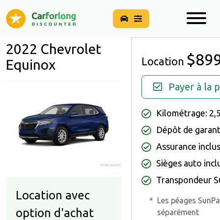
2022 Chevrolet
$89
Location
Equinox
Payer à la 
Kilométrage: 2,
Dépôt de garant
Assurance inclu
Sièges auto incl
Transpondeur Su
Location avec
*
Les péages SunPa
option d'achat
séparément