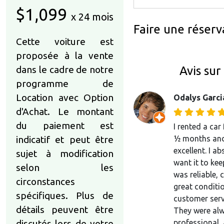
$1,099
x 24 mois
Faire une réserv
Cette voiture est
proposée à la vente
Avis sur
dans le cadre de notre
programme de
Location avec Option
Odalys Garci
d'Achat. Le montant
du paiement est
I rented a car
½ months and
indicatif et peut être
excellent. I ab
sujet à modification
want it to keep
selon les
was reliable, 
circonstances
great conditio
spécifiques. Plus de
customer serv
détails peuvent être
They were alw
professional,
discutés lors de votre