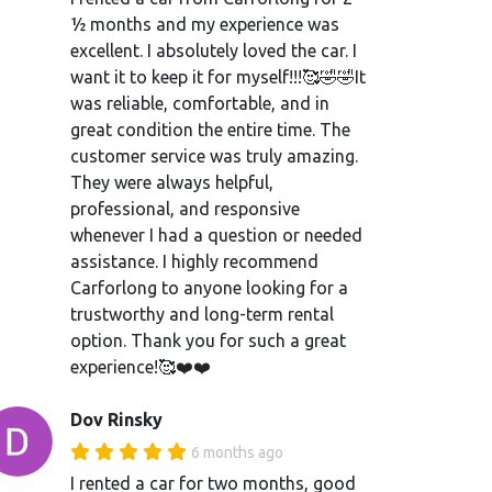
½ months and my experience was
excellent. I absolutely loved the car. I
want it to keep it for myself!!!🥰🤣🤣It
was reliable, comfortable, and in
great condition the entire time. The
customer service was truly amazing.
They were always helpful,
professional, and responsive
whenever I had a question or needed
assistance. I highly recommend
Carforlong to anyone looking for a
trustworthy and long-term rental
option. Thank you for such a great
experience!🥰❤️❤️
Dov Rinsky
6 months ago
I rented a car for two months, good