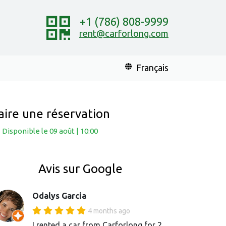
+1 (786) 808-9999
rent@carforlong.com
Français
aire une réservation
Disponible
le 09 août
|
10:00
Avis sur Google
Odalys Garcia
4 months ago
I rented a car from Carforlong for 2