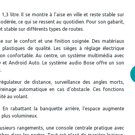
 litre. Il se montre à l'aise en ville et reste stable sur
dérée, ce qui se ressent au quotidien. Pour son gabarit,
t stable sur différents types de routes.
se sur le confort et une finition soignée. Des matériaux
 plastiques de qualité. Les sièges à réglage électrique
ion confortable. Au centre, un système multimédia avec
y et Android Auto. Le système audio Bose offre un son
.
régulateur de distance, surveillance des angles morts,
freinage automatique en cas d'obstacle. Ces fonctions
ité au volant.
. En rabattant la banquette arrière, l'espace augmente
 plus volumineux.
lusieurs rangements, une console centrale pratique avec
ches dans les portes. Tout est placé de manière logique,