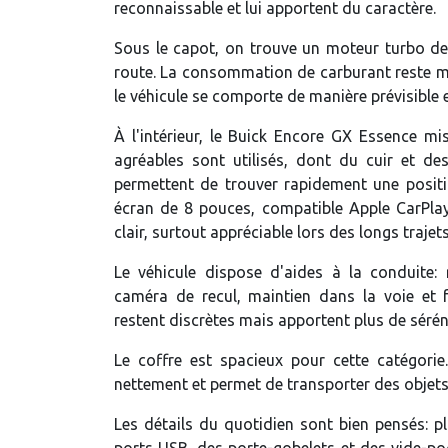
reconnaissable et lui apportent du caractère.
Sous le capot, on trouve un moteur turbo de 1,3
route. La consommation de carburant reste mo
le véhicule se comporte de manière prévisible e
À l'intérieur, le Buick Encore GX Essence mi
agréables sont utilisés, dont du cuir et des
permettent de trouver rapidement une posit
écran de 8 pouces, compatible Apple CarPla
clair, surtout appréciable lors des longs trajets
Le véhicule dispose d'aides à la conduite: 
caméra de recul, maintien dans la voie et 
restent discrètes mais apportent plus de sérén
Le coffre est spacieux pour cette catégorie
nettement et permet de transporter des objets
Les détails du quotidien sont bien pensés: p
ports USB, des porte-gobelets et des vide-po